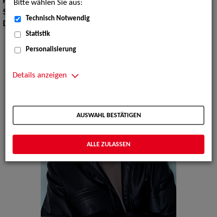
Körpergröße:
187 cm
Bitte wählen Sie aus:
Sprachen:
Englisch, Kroatisch
Technisch Notwendig
Dialekte:
Badisch
Statistik
Personalisierung
Details anzeigen
AUSWAHL BESTÄTIGEN
ALLE ZULASSEN