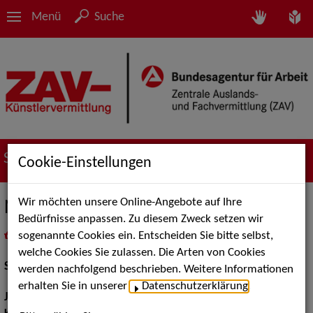
Menü
Suche
Suche nach Künstler*innen
Cookie-Einstellungen
Wir möchten unsere Online-Angebote auf Ihre
Nicolai Katalenic
Bedürfnisse anpassen. Zu diesem Zweck setzen wir
sogenannte Cookies ein. Entscheiden Sie bitte selbst,
in
Meine Merkliste
legen
als PDF speichern
welche Cookies Sie zulassen. Die Arten von Cookies
Schauspiel:
Bühne
werden nachfolgend beschrieben. Weitere Informationen
erhalten Sie in unserer
Datenschutzerklärung
.
Jahrgang:
1997