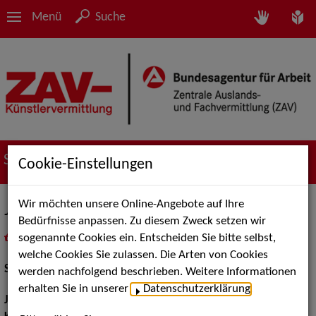
Menü
Suche
Suche nach Künstler*innen
Cookie-Einstellungen
Wir möchten unsere Online-Angebote auf Ihre
Johannes Karl
Bedürfnisse anpassen. Zu diesem Zweck setzen wir
sogenannte Cookies ein. Entscheiden Sie bitte selbst,
in
Meine Merkliste
legen
als PDF speichern
welche Cookies Sie zulassen. Die Arten von Cookies
Schauspiel:
Bühne
werden nachfolgend beschrieben. Weitere Informationen
erhalten Sie in unserer
Datenschutzerklärung
.
Jahrgang:
1982