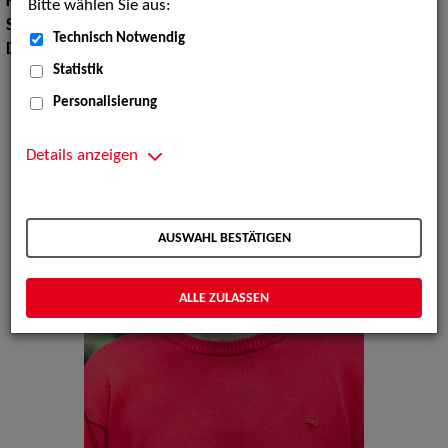
Körpergröße:
180 cm
Bitte wählen Sie aus:
Sprachen:
Deutsch, Englisch
Technisch Notwendig
Dialekte:
Bayerisch, Fränkisch
Statistik
Personalisierung
Details anzeigen
AUSWAHL BESTÄTIGEN
ALLE ZULASSEN