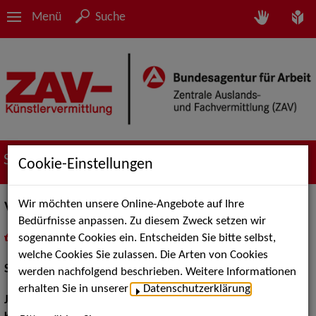
Menü
Suche
Suche nach Künstler*innen
Cookie-Einstellungen
Wir möchten unsere Online-Angebote auf Ihre
Vincent John
Bedürfnisse anpassen. Zu diesem Zweck setzen wir
sogenannte Cookies ein. Entscheiden Sie bitte selbst,
in
Meine Merkliste
legen
als PDF speichern
welche Cookies Sie zulassen. Die Arten von Cookies
Schauspiel:
Bühne
werden nachfolgend beschrieben. Weitere Informationen
erhalten Sie in unserer
Datenschutzerklärung
.
Jahrgang:
2001