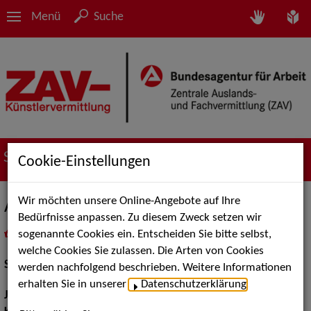
Menü
Suche
Suche nach Künstler*innen
Cookie-Einstellungen
Wir möchten unsere Online-Angebote auf Ihre
Aaron Jeske
Bedürfnisse anpassen. Zu diesem Zweck setzen wir
sogenannte Cookies ein. Entscheiden Sie bitte selbst,
in
Meine Merkliste
legen
als PDF speichern
welche Cookies Sie zulassen. Die Arten von Cookies
Schauspiel:
Bühne, Film und TV
werden nachfolgend beschrieben. Weitere Informationen
erhalten Sie in unserer
Datenschutzerklärung
.
Jahrgang:
1982