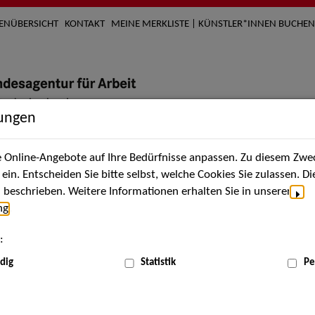
TENÜBERSICHT
KONTAKT
MEINE MERKLISTE | KÜNSTLER*INNEN BUCHEN
lungen
Online-Angebote auf Ihre Bedürfnisse anpassen. Zu diesem Zwec
nach Künstler*innen
Über uns
Aktuelles
Termi
in. Entscheiden Sie bitte selbst, welche Cookies Sie zulassen. D
beschrieben. Weitere Informationen erhalten Sie in unserer
ng
.
nnen
:
ME
dig
Statistik
Pe
Scha