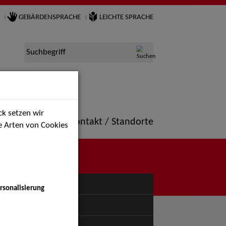
GEBÄRDENSPRACHE
LEICHTE SPRACHE
Suchbegriff
k setzen wir
ne
Portfolio
Kontakt / Standorte
ie Arten von Cookies
NÜ
rsonalisierung
uspiel - Bühne