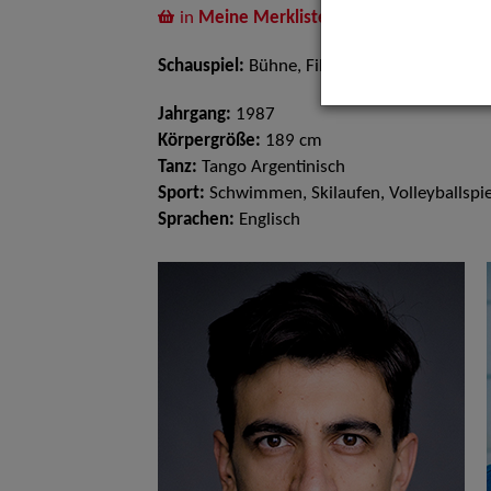
in
Meine Merkliste
legen
Schauspiel:
Bühne, Film und TV
Jahrgang:
1987
Körpergröße:
189 cm
Tanz:
Tango Argentinisch
Sport:
Schwimmen, Skilaufen, Volleyballspi
Sprachen:
Englisch