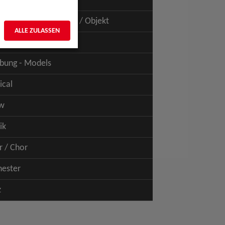
uspiel - Film / TV
uspiel - Figur / Puppe / Objekt
ALLE ZULASSEN
bung - Talents
bung - Models
ical
w
ik
r / Chor
hester
z