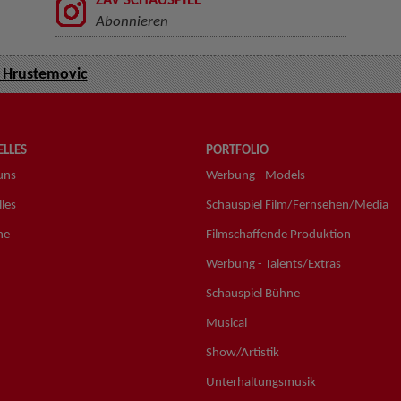
ZAV SCHAUSPIEL
Abonnieren
 Hrustemovic
LLES
PORTFOLIO
uns
Werbung - Models
les
Schauspiel Film/Fernsehen/Media
ne
Filmschaffende Produktion
Werbung - Talents/Extras
Schauspiel Bühne
Musical
Show/Artistik
Unterhaltungsmusik