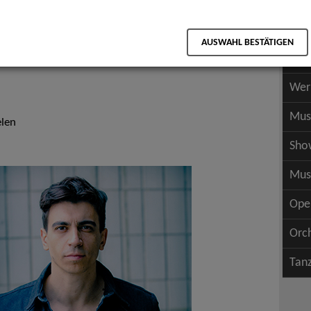
Scha
als PDF speichern
Scha
AUSWAHL BESTÄTIGEN
Wer
Wer
Mus
elen
Sho
Mus
Ope
Orc
Tan