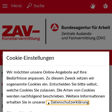
Menü
Suche
Suche nach Künstler*innen
Cookie-Einstellungen
Wir möchten unsere Online-Angebote auf Ihre
Stefan Hossfeld
Bedürfnisse anpassen. Zu diesem Zweck setzen wir
sogenannte Cookies ein. Entscheiden Sie bitte selbst,
in
Meine Merkliste
legen
als PDF speichern
welche Cookies Sie zulassen. Die Arten von Cookies
Schauspiel:
Bühne
werden nachfolgend beschrieben. Weitere Informationen
erhalten Sie in unserer
Datenschutzerklärung
.
Jahrgang:
1964