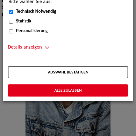
Körpergröße:
175 cm
Bitte wählen Sie aus:
Sprachen:
Englisch, Französisch
Technisch Notwendig
Dialekte:
Berlinerisch, Norddeutsch, Schwäbisch
Statistik
Personalisierung
Details anzeigen
AUSWAHL BESTÄTIGEN
ALLE ZULASSEN