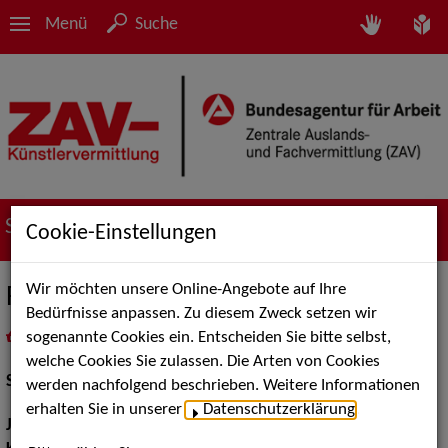
Menü
Suche
Suche nach Künstler*innen
Cookie-Einstellungen
Wir möchten unsere Online-Angebote auf Ihre
Felician Hohnloser
Bedürfnisse anpassen. Zu diesem Zweck setzen wir
sogenannte Cookies ein. Entscheiden Sie bitte selbst,
in
Meine Merkliste
legen
als PDF speichern
welche Cookies Sie zulassen. Die Arten von Cookies
Schauspiel:
Bühne
werden nachfolgend beschrieben. Weitere Informationen
erhalten Sie in unserer
Datenschutzerklärung
.
Jahrgang:
1986