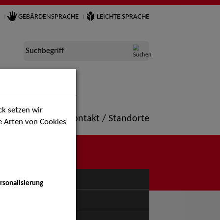
GEBÄRDENSPRACHE
LEICHTE SPRACHE
Suchbegriff
k setzen wir
ne
Portfolio
Kontakt / Standorte
ie Arten von Cookies
NÜ
rsonalisierung
uspiel - Bühne