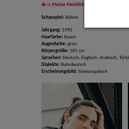
in
Meine Merkliste
legen
Schauspiel:
Bühne
Jahrgang:
1990
Haarfarbe:
braun
Augenfarbe:
grün
Körpergröße:
181 cm
Sprachen:
Deutsch, Englisch, Arabisch, Türk
Dialekte:
Ruhrdeutsch
Erscheinungsbild:
Südeuropäisch