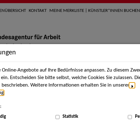
TENÜBERSICHT
KONTAKT
MEINE MERKLISTE | KÜNSTLER*INNEN BUCHEN
lungen
Online-Angebote auf Ihre Bedürfnisse anpassen. Zu diesem Zwec
nach Künstler*innen
Über uns
Aktuelles
Termi
in. Entscheiden Sie bitte selbst, welche Cookies Sie zulassen. D
beschrieben. Weitere Informationen erhalten Sie in unserer
ng
.
nnen
:
ME
dig
Statistik
Pe
Scha