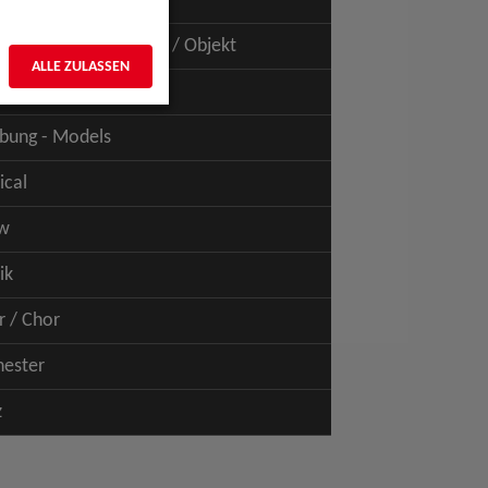
uspiel - Film / TV
uspiel - Figur / Puppe / Objekt
ALLE ZULASSEN
bung - Talents
bung - Models
ical
w
ik
r / Chor
hester
z