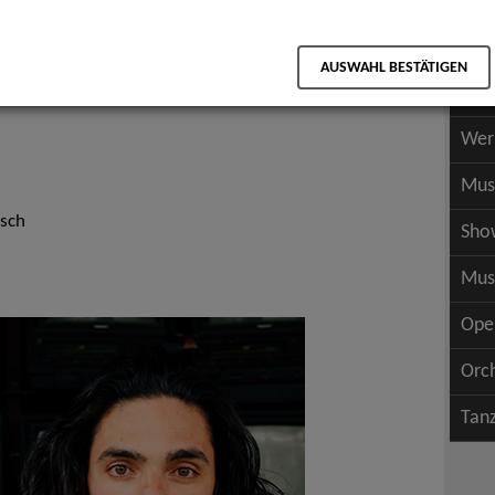
Scha
als PDF speichern
Scha
AUSWAHL BESTÄTIGEN
Wer
Wer
Mus
isch
Sho
Mus
Ope
Orc
Tan