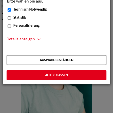
Körpergröße:
190 cm
Bitte wählen Sie aus:
Konfektionsgröße:
54 56
Technisch Notwendig
Sprachen:
Englisch
Statistik
Dialekte:
Schwäbisch
Personalisierung
Details anzeigen
AUSWAHL BESTÄTIGEN
ALLE ZULASSEN