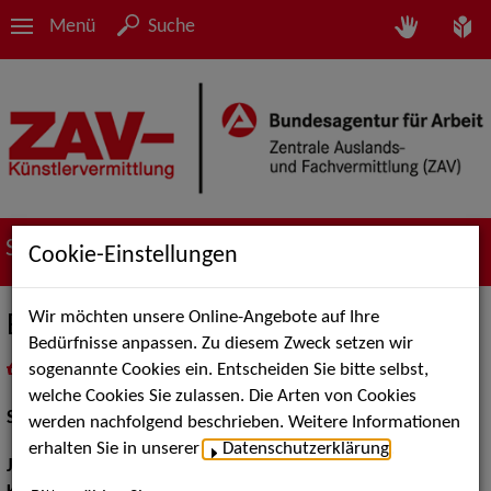
Menü
Suche
Suche nach Künstler*innen
Cookie-Einstellungen
Wir möchten unsere Online-Angebote auf Ihre
Benjamin Hirt
Bedürfnisse anpassen. Zu diesem Zweck setzen wir
sogenannte Cookies ein. Entscheiden Sie bitte selbst,
in
Meine Merkliste
legen
als PDF speichern
welche Cookies Sie zulassen. Die Arten von Cookies
Schauspiel:
Film und TV
werden nachfolgend beschrieben. Weitere Informationen
erhalten Sie in unserer
Datenschutzerklärung
.
Jahrgang:
1982