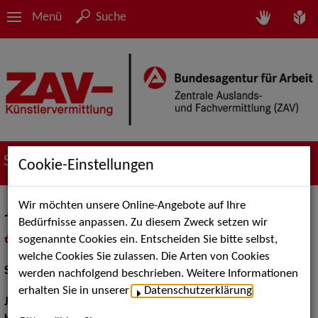
Menü
Suche
Suche nach Künstler*innen
Cookie-Einstellungen
Wir möchten unsere Online-Angebote auf Ihre
Jacob Hetzner
Bedürfnisse anpassen. Zu diesem Zweck setzen wir
sogenannte Cookies ein. Entscheiden Sie bitte selbst,
in
Meine Merkliste
legen
als PDF speichern
welche Cookies Sie zulassen. Die Arten von Cookies
Schauspiel:
Bühne
werden nachfolgend beschrieben. Weitere Informationen
erhalten Sie in unserer
Datenschutzerklärung
.
Jahrgang:
1994