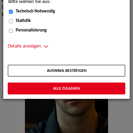
Körpergröße:
185 cm
Bitte wählen Sie aus:
Sprachen:
Englisch, Italienisch
Technisch Notwendig
Dialekte:
Bayerisch, Schwäbisch
Statistik
Personalisierung
Details anzeigen
AUSWAHL BESTÄTIGEN
ALLE ZULASSEN