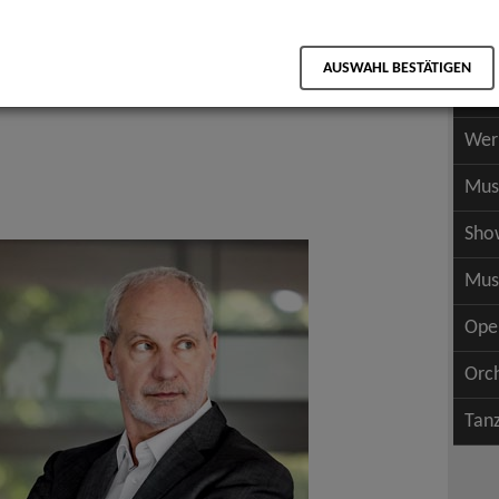
Scha
als PDF speichern
Scha
AUSWAHL BESTÄTIGEN
Wer
Wer
Mus
Sho
Mus
Ope
Orc
Tan