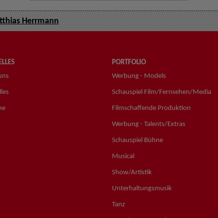
thias Herrmann
LLES
PORTFOLIO
uns
Werbung - Models
les
Schauspiel Film/Fernsehen/Media
ne
Filmschaffende Produktion
Werbung - Talents/Extras
Schauspiel Bühne
Musical
Show/Artistik
Unterhaltungsmusik
Tanz