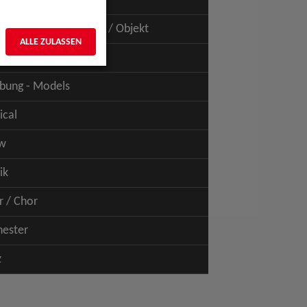
uspiel - Film / TV
uspiel - Figur / Puppe / Objekt
ALLE ZULASSEN
bung - Talents
bung - Models
ical
w
ik
r / Chor
hester
z