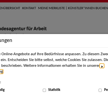
TENÜBERSICHT
KONTAKT
MEINE MERKLISTE | KÜNSTLER*INNEN BUCHEN
lungen
Online-Angebote auf Ihre Bedürfnisse anpassen. Zu diesem Zwec
nach Künstler*innen
Über uns
Aktuelles
Termi
in. Entscheiden Sie bitte selbst, welche Cookies Sie zulassen. D
beschrieben. Weitere Informationen erhalten Sie in unserer
ng
.
nnen
:
ME
dig
Statistik
Pe
Scha