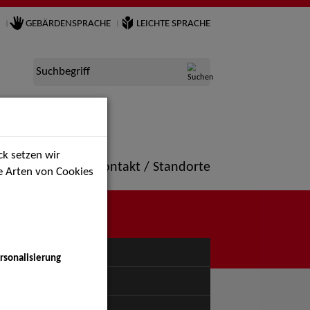
GEBÄRDENSPRACHE
LEICHTE SPRACHE
Suchbegriff
k setzen wir
ne
Portfolio
Kontakt / Standorte
ie Arten von Cookies
NÜ
rsonalisierung
uspiel - Bühne