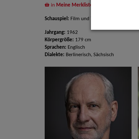
in
Meine Merkliste
legen
Schauspiel:
Film und TV, Bühne
Jahrgang:
1962
Körpergröße:
179 cm
Sprachen:
Englisch
Dialekte:
Berlinerisch, Sächsisch