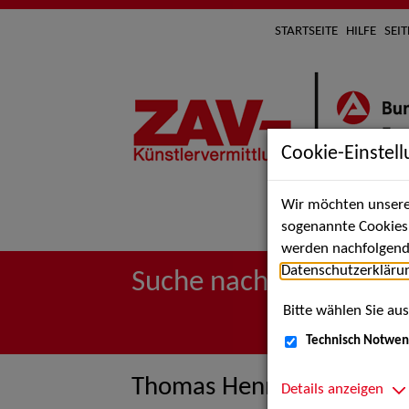
STARTSEITE
HILFE
SEI
Cookie-Einstel
Wir möchten unsere 
Suche 
sogenannte Cookies e
werden nachfolgend 
Datenschutzerkläru
Suche nach Künstler*i
Bitte wählen Sie aus
Technisch Notwen
Thomas Henniger von Wal
Details anzeigen