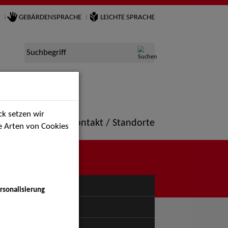
GEBÄRDENSPRACHE
LEICHTE SPRACHE
Suchbegriff
k setzen wir
ne
Portfolio
Kontakt / Standorte
ie Arten von Cookies
NÜ
rsonalisierung
uspiel - Bühne