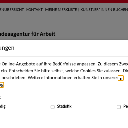
TENÜBERSICHT
KONTAKT
MEINE MERKLISTE | KÜNSTLER*INNEN BUCHEN
lungen
Online-Angebote auf Ihre Bedürfnisse anpassen. Zu diesem Zwec
nach Künstler*innen
Über uns
Aktuelles
Termi
in. Entscheiden Sie bitte selbst, welche Cookies Sie zulassen. D
beschrieben. Weitere Informationen erhalten Sie in unserer
ng
.
nnen
:
ME
dig
Statistik
Pe
Scha
lersbrunn