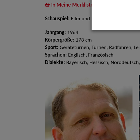
in
Meine Merkliste
legen
Schauspiel:
Film und TV, Bühne
Jahrgang:
1964
Körpergröße:
178 cm
Sport:
Geräteturnen, Turnen, Radfahren, Le
Sprachen:
Englisch, Französisch
Dialekte:
Bayerisch, Hessisch, Norddeutsch,