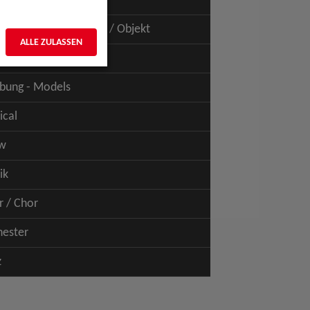
uspiel - Film / TV
uspiel - Figur / Puppe / Objekt
ALLE ZULASSEN
bung - Talents
bung - Models
ical
w
ik
r / Chor
hester
z