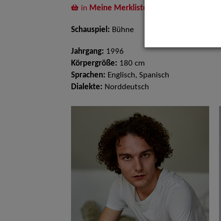
in
Meine Merkliste
legen
Schauspiel:
Bühne
Jahrgang:
1996
Körpergröße:
180 cm
Sprachen:
Englisch, Spanisch
Dialekte:
Norddeutsch