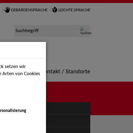
GEBÄRDENSPRACHE
LEICHTE SPRACHE
Suchbegriff
k setzen wir
ne
Portfolio
Kontakt / Standorte
ie Arten von Cookies
NÜ
rsonalisierung
uspiel - Bühne