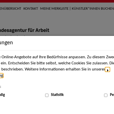
TENÜBERSICHT
KONTAKT
MEINE MERKLISTE | KÜNSTLER*INNEN BUCHEN
lungen
Online-Angebote auf Ihre Bedürfnisse anpassen. Zu diesem Zwec
nach Künstler*innen
Über uns
Aktuelles
Termi
in. Entscheiden Sie bitte selbst, welche Cookies Sie zulassen. D
beschrieben. Weitere Informationen erhalten Sie in unserer
ng
.
nnen
:
ME
dig
Statistik
Pe
Scha