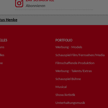
ZAV SCHAUSPIEL
Abonnieren
tus Henke
LLES
PORTFOLIO
uns
Werbung - Models
les
Schauspiel Film/Fernsehen/Media
ne
Filmschaffende Produktion
Werbung - Talents/Extras
Schauspiel Bühne
Musical
Show/Artistik
Unterhaltungsmusik