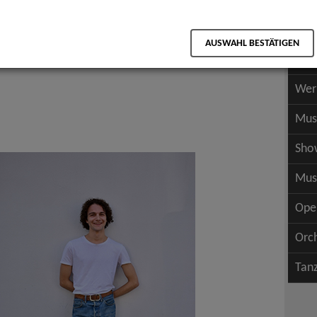
Scha
als PDF speichern
Scha
AUSWAHL BESTÄTIGEN
Wer
Wer
Mus
Sho
Mus
Ope
Orc
Tan