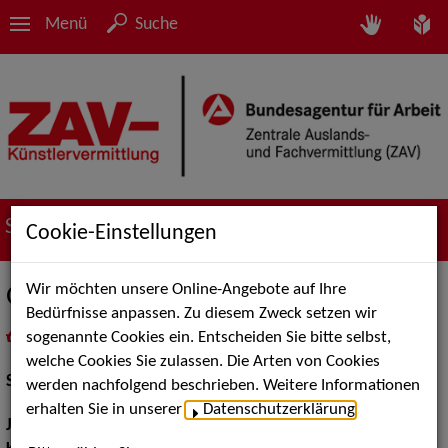
Menü
Suche
Suche nach Künstler*innen
Cookie-Einstellungen
Wir möchten unsere Online-Angebote auf Ihre
Günther Heitzmann
Bedürfnisse anpassen. Zu diesem Zweck setzen wir
sogenannte Cookies ein. Entscheiden Sie bitte selbst,
in
Meine Merkliste
legen
als PDF speichern
welche Cookies Sie zulassen. Die Arten von Cookies
Schauspiel:
Film und TV
werden nachfolgend beschrieben. Weitere Informationen
erhalten Sie in unserer
Datenschutzerklärung
.
Jahrgang:
1944