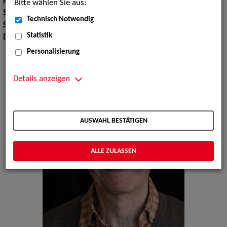
Körpergröße:
181 cm
Bitte wählen Sie aus:
Sport:
Segeln, Tai-Chi
Technisch Notwendig
Sprachen:
Englisch, Französisch
Statistik
Dialekte:
Norddeutsch
Personalisierung
Details anzeigen
AUSWAHL BESTÄTIGEN
ALLE ZULASSEN