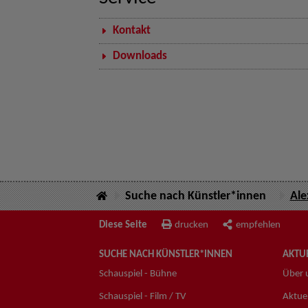
Kontakt
Downloads
Suche nach Künstler*innen
Ale
Diese Seite
drucken
empfehlen
SUCHE NACH KÜNSTLER*INNEN
AKTUE
Schauspiel - Bühne
Über 
Schauspiel - Film / TV
Aktuel