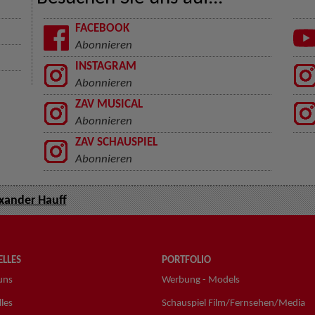
FACEBOOK
Abonnieren
INSTAGRAM
Abonnieren
ZAV MUSICAL
Abonnieren
ZAV SCHAUSPIEL
Abonnieren
xander Hauff
LLES
PORTFOLIO
uns
Werbung - Models
les
Schauspiel Film/Fernsehen/Media