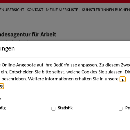
TENÜBERSICHT
KONTAKT
MEINE MERKLISTE | KÜNSTLER*INNEN BUCHEN
lungen
Online-Angebote auf Ihre Bedürfnisse anpassen. Zu diesem Zwec
nach Künstler*innen
Über uns
Aktuelles
Termi
in. Entscheiden Sie bitte selbst, welche Cookies Sie zulassen. D
beschrieben. Weitere Informationen erhalten Sie in unserer
ng
.
nnen
:
ME
dig
Statistik
Pe
Scha