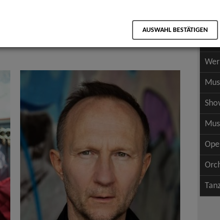
Scha
als PDF speichern
Scha
AUSWAHL BESTÄTIGEN
Wer
Wer
Mus
Sho
Mus
Ope
Orc
Tan