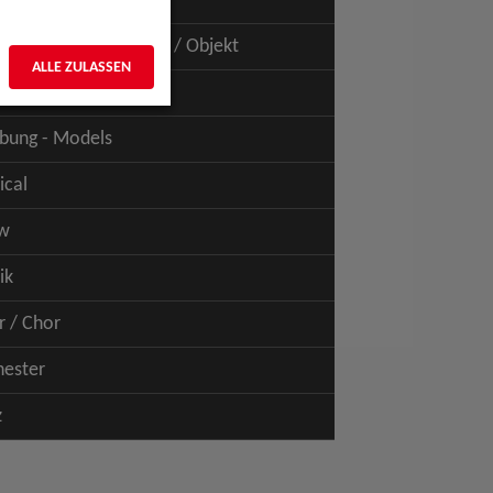
uspiel - Film / TV
uspiel - Figur / Puppe / Objekt
ALLE ZULASSEN
bung - Talents
bung - Models
ical
w
ik
r / Chor
hester
z