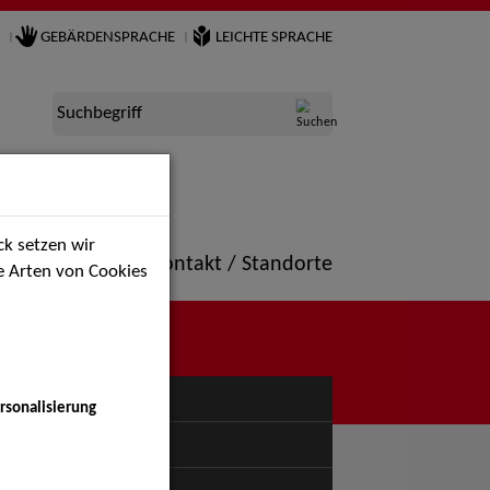
GEBÄRDENSPRACHE
LEICHTE SPRACHE
Suchbegriff
k setzen wir
ne
Portfolio
Kontakt / Standorte
ie Arten von Cookies
NÜ
rsonalisierung
uspiel - Bühne