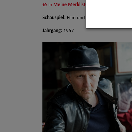
in
Meine Merkliste
legen
Schauspiel:
Film und TV
Jahrgang:
1957