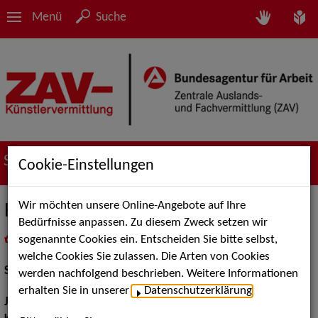
Menü
Suche
Suche nach Künstler*innen
Cookie-Einstellungen
Wir möchten unsere Online-Angebote auf Ihre
Harald Hauber
Bedürfnisse anpassen. Zu diesem Zweck setzen wir
sogenannte Cookies ein. Entscheiden Sie bitte selbst,
in
Meine Merkliste
legen
als PDF speichern
welche Cookies Sie zulassen. Die Arten von Cookies
Schauspiel:
Bühne
werden nachfolgend beschrieben. Weitere Informationen
erhalten Sie in unserer
Datenschutzerklärung
.
Jahrgang:
1982