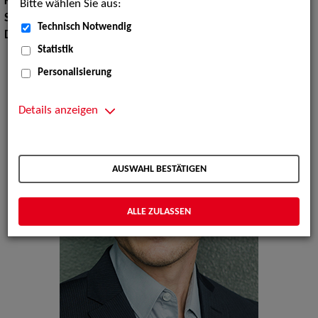
Körpergröße:
174 cm
Bitte wählen Sie aus:
Sprachen:
Englisch
Technisch Notwendig
Dialekte:
Bayerisch, Schwäbisch
Statistik
Personalisierung
Details anzeigen
AUSWAHL BESTÄTIGEN
ALLE ZULASSEN