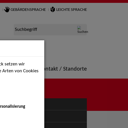
GEBÄRDENSPRACHE
LEICHTE SPRACHE
Suchbegriff
k setzen wir
ne
Portfolio
Kontakt / Standorte
ie Arten von Cookies
NÜ
rsonalisierung
uspiel - Bühne