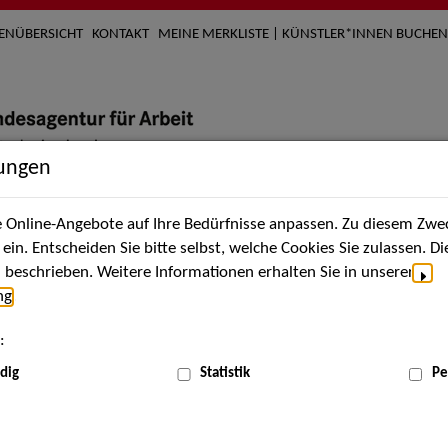
TENÜBERSICHT
KONTAKT
MEINE MERKLISTE | KÜNSTLER*INNEN BUCHEN
lungen
Online-Angebote auf Ihre Bedürfnisse anpassen. Zu diesem Zwec
nach Künstler*innen
Über uns
Aktuelles
Termi
in. Entscheiden Sie bitte selbst, welche Cookies Sie zulassen. D
beschrieben. Weitere Informationen erhalten Sie in unserer
ng
.
nnen
:
ME
dig
Statistik
Pe
Scha