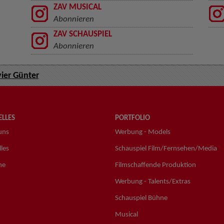
ZAV MUSICAL
Abonnieren
ZAV SCHAUSPIEL
Abonnieren
vier Günter
LLES
PORTFOLIO
uns
Werbung - Models
les
Schauspiel Film/Fernsehen/Media
ne
Filmschaffende Produktion
Werbung - Talents/Extras
Schauspiel Bühne
Musical