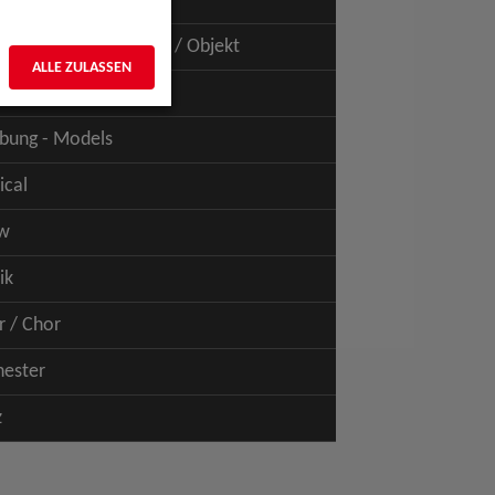
uspiel - Film / TV
uspiel - Figur / Puppe / Objekt
ALLE ZULASSEN
bung - Talents
bung - Models
ical
w
ik
r / Chor
hester
z