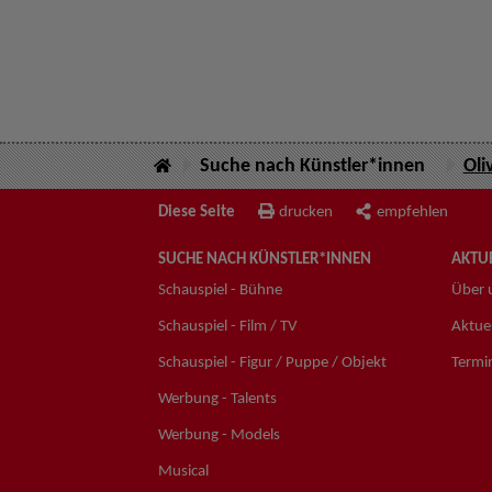
Suche nach Künstler*innen
Oli
Diese Seite
drucken
empfehlen
SUCHE NACH KÜNSTLER*INNEN
AKTUE
Schauspiel - Bühne
Über 
Schauspiel - Film / TV
Aktuel
Schauspiel - Figur / Puppe / Objekt
Termi
Werbung - Talents
Werbung - Models
Musical