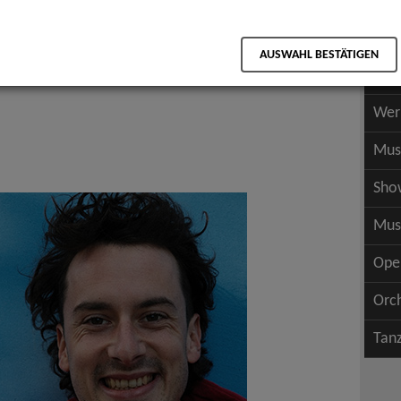
Scha
als PDF speichern
Scha
AUSWAHL BESTÄTIGEN
Wer
Wer
Mus
Sho
Mus
Ope
Orc
Tan