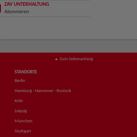
ZAV UNTERHALTUNG
Abonnieren
Zum Seitenanfang
STANDORTE
Berlin
Hamburg - Hannover - Rostock
Köln
Leipzig
München
Stuttgart