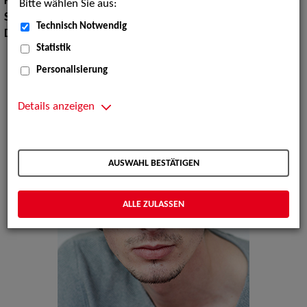
Körpergröße:
175 cm
Bitte wählen Sie aus:
Sprachen:
Englisch, Französisch
Technisch Notwendig
Dialekte:
Schweizerdeutsch
Statistik
Personalisierung
Details anzeigen
AUSWAHL BESTÄTIGEN
ALLE ZULASSEN