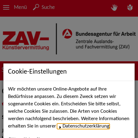
Menü
Suche
Suche nach Künstler*innen
Cookie-Einstellungen
Wir möchten unsere Online-Angebote auf Ihre
Olivier Günter
Bedürfnisse anpassen. Zu diesem Zweck setzen wir
sogenannte Cookies ein. Entscheiden Sie bitte selbst,
in
Meine Merkliste
legen
als PDF speichern
welche Cookies Sie zulassen. Die Arten von Cookies
Schauspiel:
Bühne
werden nachfolgend beschrieben. Weitere Informationen
erhalten Sie in unserer
Datenschutzerklärung
.
Jahrgang:
1996