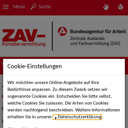
Menü
Suche
Suche nach Künstler*innen
Cookie-Einstellungen
Wir möchten unsere Online-Angebote auf Ihre
Jörg Gudzuhn
Bedürfnisse anpassen. Zu diesem Zweck setzen wir
sogenannte Cookies ein. Entscheiden Sie bitte selbst,
in
Meine Merkliste
legen
als PDF speichern
welche Cookies Sie zulassen. Die Arten von Cookies
Schauspiel:
Film und TV
werden nachfolgend beschrieben. Weitere Informationen
erhalten Sie in unserer
Datenschutzerklärung
.
Jahrgang:
1945