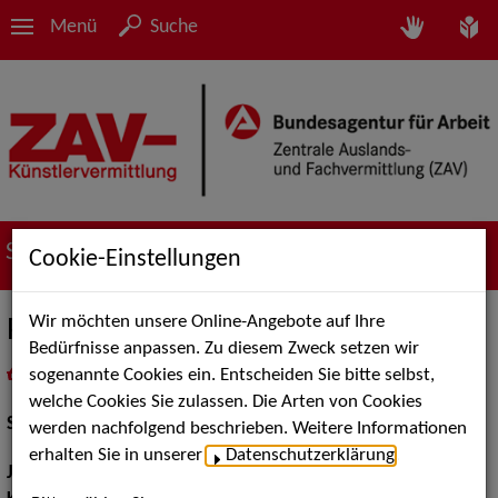
Menü
Suche
Suche nach Künstler*innen
Cookie-Einstellungen
Wir möchten unsere Online-Angebote auf Ihre
Pascal Groß
Bedürfnisse anpassen. Zu diesem Zweck setzen wir
sogenannte Cookies ein. Entscheiden Sie bitte selbst,
in
Meine Merkliste
legen
als PDF speichern
welche Cookies Sie zulassen. Die Arten von Cookies
Schauspiel:
Bühne
werden nachfolgend beschrieben. Weitere Informationen
erhalten Sie in unserer
Datenschutzerklärung
.
Jahrgang:
1988