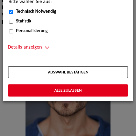
Körpergröße:
175 cm
Bitte wählen Sie aus:
Konfektionsgröße:
46
Technisch Notwendig
Sprachen:
Englisch
Statistik
Dialekte:
Hessisch, Pfälzisch
Personalisierung
Details anzeigen
AUSWAHL BESTÄTIGEN
ALLE ZULASSEN