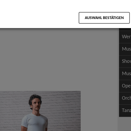
Scha
als PDF speichern
Scha
AUSWAHL BESTÄTIGEN
Wer
Wer
Mus
Sho
Mus
Ope
Orc
Tan