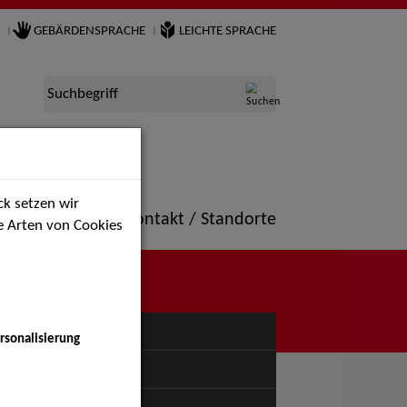
GEBÄRDENSPRACHE
LEICHTE SPRACHE
Suchbegriff
k setzen wir
ne
Portfolio
Kontakt / Standorte
ie Arten von Cookies
NÜ
rsonalisierung
uspiel - Bühne