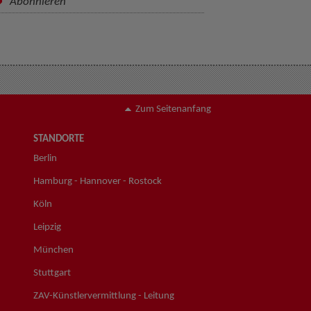
Abonnieren
Zum Seitenanfang
STANDORTE
Berlin
Hamburg - Hannover - Rostock
Köln
Leipzig
München
Stuttgart
ZAV-Künstlervermittlung - Leitung