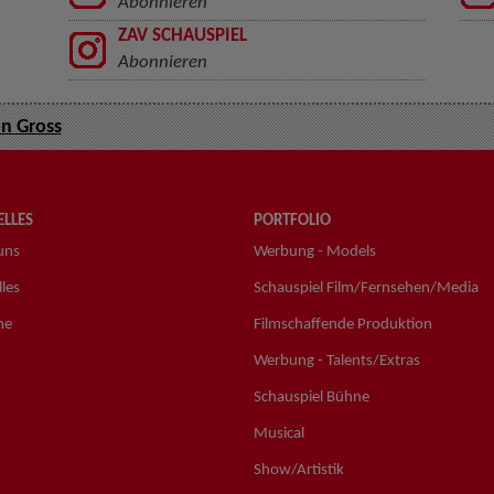
Abonnieren
ZAV SCHAUSPIEL
Abonnieren
n Gross
LLES
PORTFOLIO
uns
Werbung - Models
les
Schauspiel Film/Fernsehen/Media
ne
Filmschaffende Produktion
Werbung - Talents/Extras
Schauspiel Bühne
Musical
Show/Artistik