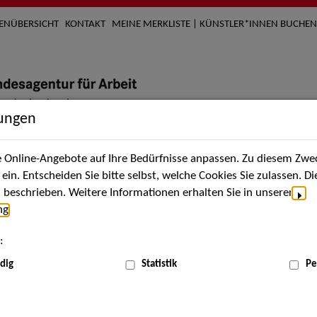
TENÜBERSICHT
KONTAKT
MEINE MERKLISTE | KÜNSTLER*INNEN BUCHEN
lungen
Online-Angebote auf Ihre Bedürfnisse anpassen. Zu diesem Zwec
nach Künstler*innen
Über uns
Aktuelles
Termi
in. Entscheiden Sie bitte selbst, welche Cookies Sie zulassen. D
beschrieben. Weitere Informationen erhalten Sie in unserer
ng
.
nnen
:
ME
dig
Statistik
Pe
Scha