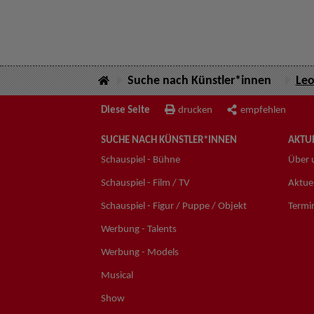
Suche nach Künstler*innen
Leo
Diese Seite
drucken
empfehlen
SUCHE NACH KÜNSTLER*INNEN
AKTUE
Schauspiel - Bühne
Über 
Schauspiel - Film / TV
Aktuel
Schauspiel - Figur / Puppe / Objekt
Termi
Werbung - Talents
Werbung - Models
Musical
Show