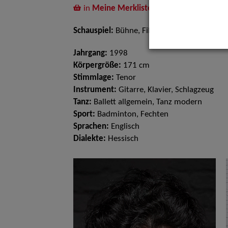
in
Meine Merkliste
legen
Schauspiel:
Bühne, Film und TV
Jahrgang:
1998
Körpergröße:
171 cm
Stimmlage:
Tenor
Instrument:
Gitarre, Klavier, Schlagzeug
Tanz:
Ballett allgemein, Tanz modern
Sport:
Badminton, Fechten
Sprachen:
Englisch
Dialekte:
Hessisch