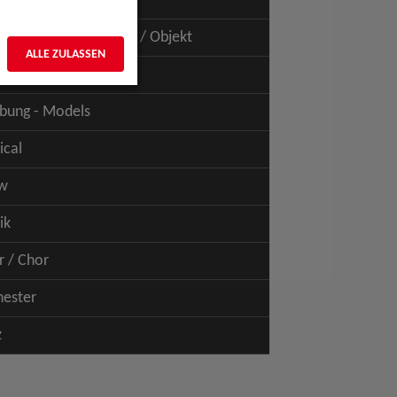
uspiel - Film / TV
uspiel - Figur / Puppe / Objekt
ALLE ZULASSEN
bung - Talents
bung - Models
ical
w
ik
r / Chor
hester
z