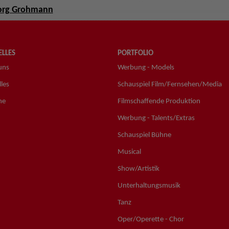
org Grohmann
LLES
PORTFOLIO
uns
Werbung - Models
les
Schauspiel Film/Fernsehen/Media
ne
Filmschaffende Produktion
Werbung - Talents/Extras
Schauspiel Bühne
Musical
Show/Artistik
Unterhaltungsmusik
Tanz
Oper/Operette - Chor