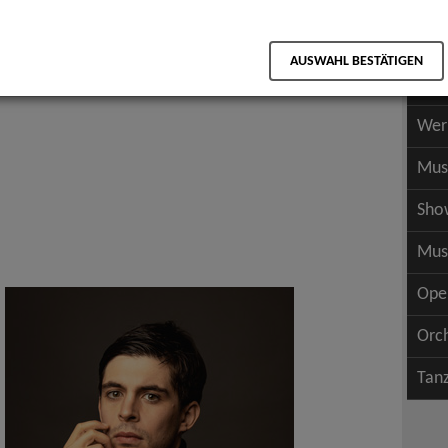
Scha
als PDF speichern
Scha
AUSWAHL BESTÄTIGEN
Wer
Wer
Mus
n
Sho
Mus
Ope
Orc
Tan