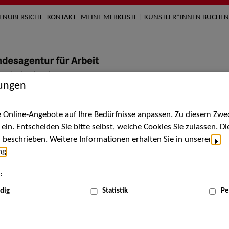
TENÜBERSICHT
KONTAKT
MEINE MERKLISTE | KÜNSTLER*INNEN BUCHEN
lungen
Online-Angebote auf Ihre Bedürfnisse anpassen. Zu diesem Zwec
nach Künstler*innen
Über uns
Aktuelles
Termi
in. Entscheiden Sie bitte selbst, welche Cookies Sie zulassen. D
beschrieben. Weitere Informationen erhalten Sie in unserer
ng
.
nnen
:
ME
dig
Statistik
Pe
Scha