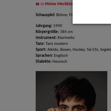
in
Meine Merkliste
legen
Schauspiel:
Bühne, Film und TV
Jahrgang:
1990
Körpergröße:
184 cm
Instrument:
Klarinette
Tanz:
Tanz modern
Sport:
Aikido, Boxen, Hockey, Tai-Chi, Segel
Sprachen:
Englisch
Dialekte:
Hessisch