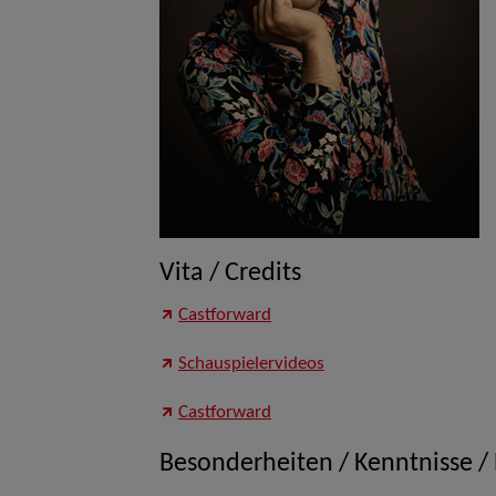
Vita / Credits
Castforward
Schauspielervideos
Castforward
Besonderheiten / Kenntnisse /