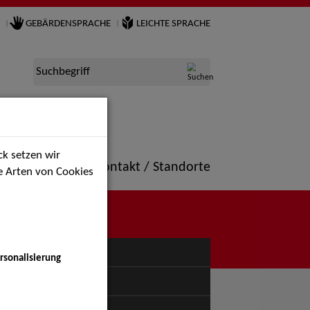
GEBÄRDENSPRACHE
LEICHTE SPRACHE
Suchbegriff
k setzen wir
ne
Portfolio
Kontakt / Standorte
ie Arten von Cookies
NÜ
rsonalisierung
uspiel - Bühne