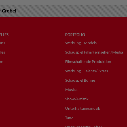
f Grobel
LLES
PORTFOLIO
uns
Werbung - Models
les
Schauspiel Film/Fernsehen/Media
ne
Filmschaffende Produktion
Werbung - Talents/Extras
Schauspiel Bühne
Musical
Show/Artistik
Unterhaltungsmusik
Tanz