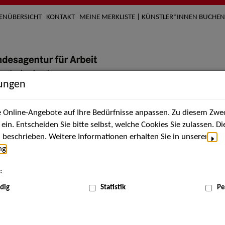
TENÜBERSICHT
KONTAKT
MEINE MERKLISTE | KÜNSTLER*INNEN BUCHEN
lungen
Online-Angebote auf Ihre Bedürfnisse anpassen. Zu diesem Zwec
nach Künstler*innen
Über uns
Aktuelles
Termi
in. Entscheiden Sie bitte selbst, welche Cookies Sie zulassen. D
beschrieben. Weitere Informationen erhalten Sie in unserer
ng
.
nnen
:
ME
dig
Statistik
Pe
Scha