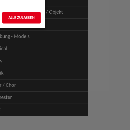
uspiel - Film / TV
uspiel - Figur / Puppe / Objekt
ALLE ZULASSEN
bung - Talents
bung - Models
ical
w
ik
r / Chor
hester
z