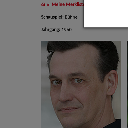
in
Meine Merkliste
legen
Schauspiel:
Bühne
Jahrgang:
1960