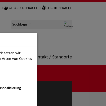
GEBÄRDENSPRACHE
LEICHTE SPRACHE
Suchbegriff
k setzen wir
ne
Portfolio
Kontakt / Standorte
ie Arten von Cookies
NÜ
rsonalisierung
uspiel - Bühne