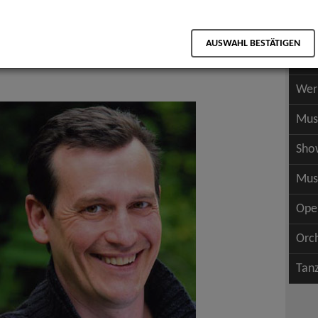
Scha
als PDF speichern
Scha
AUSWAHL BESTÄTIGEN
Wer
Wer
Mus
Sho
Mus
Ope
Orc
Tan