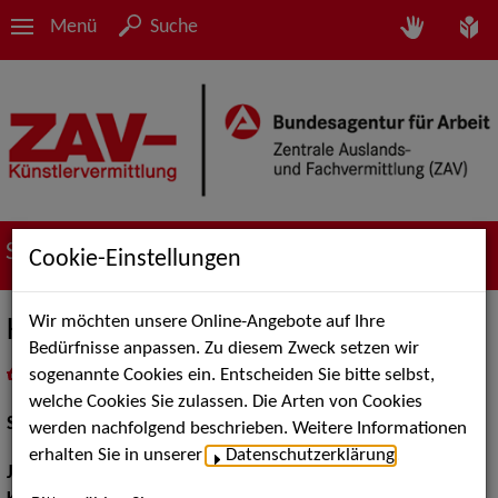
Menü
Suche
Suche nach Künstler*innen
Cookie-Einstellungen
Wir möchten unsere Online-Angebote auf Ihre
Kai-Peter Gläser
Bedürfnisse anpassen. Zu diesem Zweck setzen wir
sogenannte Cookies ein. Entscheiden Sie bitte selbst,
in
Meine Merkliste
legen
als PDF speichern
welche Cookies Sie zulassen. Die Arten von Cookies
Schauspiel:
Bühne
werden nachfolgend beschrieben. Weitere Informationen
erhalten Sie in unserer
Datenschutzerklärung
.
Jahrgang:
1964