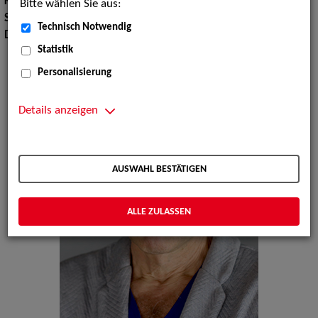
Körpergröße:
180 cm
Bitte wählen Sie aus:
Sprachen:
Englisch, Russisch
Technisch Notwendig
Dialekte:
Berlinerisch
Statistik
Personalisierung
Details anzeigen
AUSWAHL BESTÄTIGEN
ALLE ZULASSEN