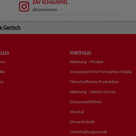
ZAV SCHAUSPIEL
Abonnieren
 Gertsch
LLES
PORTFOLIO
uns
Werbung - Models
les
Schauspiel Film/Fernsehen/Media
ne
Filmschaffende Produktion
Werbung - Talents/Extras
Schauspiel Bühne
Musical
Show/Artistik
Unterhaltungsmusik