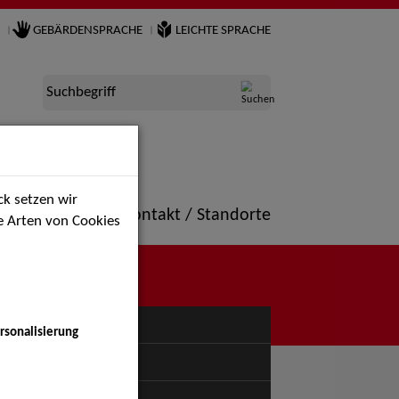
GEBÄRDENSPRACHE
LEICHTE SPRACHE
Suchbegriff
k setzen wir
ne
Portfolio
Kontakt / Standorte
ie Arten von Cookies
NÜ
rsonalisierung
uspiel - Bühne