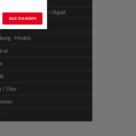
uspiel - Film / TV
uspiel - Figur / Puppe / Objekt
ALLE ZULASSEN
bung - Talents
bung - Models
ical
w
ik
r / Chor
hester
z