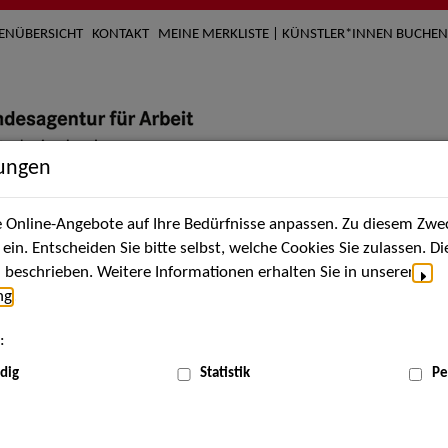
TENÜBERSICHT
KONTAKT
MEINE MERKLISTE | KÜNSTLER*INNEN BUCHEN
lungen
Online-Angebote auf Ihre Bedürfnisse anpassen. Zu diesem Zwec
nach Künstler*innen
Über uns
Aktuelles
Termi
in. Entscheiden Sie bitte selbst, welche Cookies Sie zulassen. D
beschrieben. Weitere Informationen erhalten Sie in unserer
ng
.
nnen
:
ME
dig
Statistik
Pe
Scha