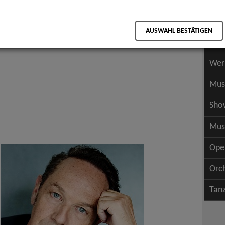
Scha
als PDF speichern
Scha
AUSWAHL BESTÄTIGEN
Wer
Wer
Mus
Sho
Mus
Ope
Orc
Tan