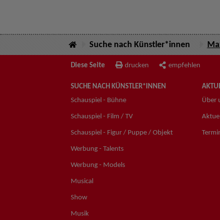
Suche nach Künstler*innen
Max
Diese Seite
drucken
empfehlen
SUCHE NACH KÜNSTLER*INNEN
AKTUE
Schauspiel - Bühne
Über 
Schauspiel - Film / TV
Aktuel
Schauspiel - Figur / Puppe / Objekt
Termi
Werbung - Talents
Werbung - Models
Musical
Show
Musik