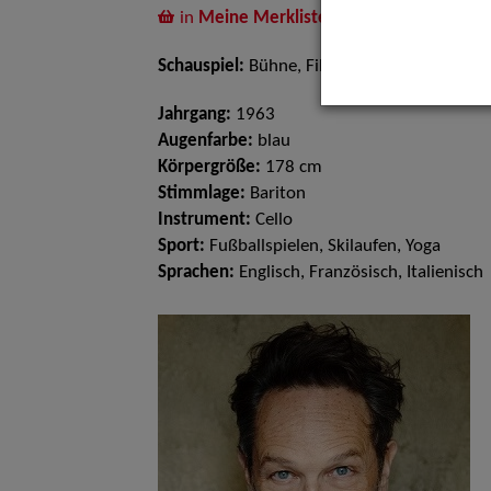
in
Meine Merkliste
legen
Schauspiel:
Bühne, Film und TV
Jahrgang:
1963
Augenfarbe:
blau
Körpergröße:
178 cm
Stimmlage:
Bariton
Instrument:
Cello
Sport:
Fußballspielen, Skilaufen, Yoga
Sprachen:
Englisch, Französisch, Italienisch