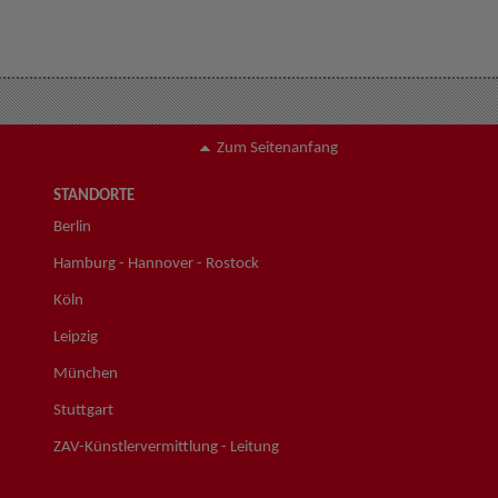
Zum Seitenanfang
STANDORTE
Berlin
Hamburg - Hannover - Rostock
Köln
Leipzig
München
Stuttgart
ZAV-Künstlervermittlung - Leitung