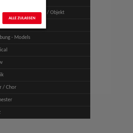
uspiel - Film / TV
uspiel - Figur / Puppe / Objekt
ALLE ZULASSEN
bung - Talents
bung - Models
ical
w
ik
r / Chor
hester
z