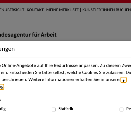
TENÜBERSICHT
KONTAKT
MEINE MERKLISTE | KÜNSTLER*INNEN BUCHEN
lungen
Online-Angebote auf Ihre Bedürfnisse anpassen. Zu diesem Zwec
nach Künstler*innen
Über uns
Aktuelles
Termi
in. Entscheiden Sie bitte selbst, welche Cookies Sie zulassen. D
beschrieben. Weitere Informationen erhalten Sie in unserer
ng
.
nnen
:
ME
dig
Statistik
Pe
Scha