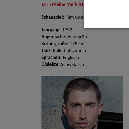
in
Meine Merkliste
legen
Schauspiel:
Film und TV
Jahrgang:
1992
Augenfarbe:
blau-grün
Körpergröße:
178 cm
Tanz:
Ballett allgemein
Sprachen:
Englisch
Dialekte:
Schwäbisch