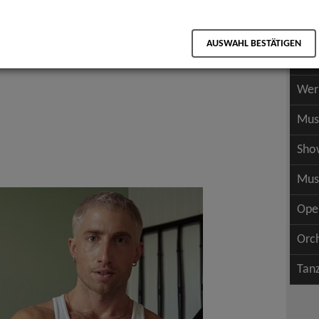
Scha
als PDF speichern
Scha
AUSWAHL BESTÄTIGEN
Wer
Wer
Mus
Sho
Mus
Ope
Orc
Tan