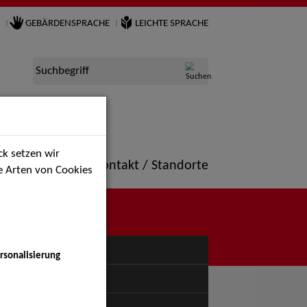
GEBÄRDENSPRACHE
LEICHTE SPRACHE
Suchbegriff
k setzen wir
ne
Portfolio
Kontakt / Standorte
ie Arten von Cookies
NÜ
rsonalisierung
uspiel - Bühne