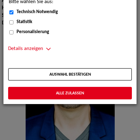
Augenfarbe:
braun
Bitte wählen Sie aus:
Körpergröße:
180 cm
Technisch Notwendig
Sprachen:
Deutsch, Englisch, Französisch
Statistik
Dialekte:
Allgäuerisch
Personalisierung
Details anzeigen
AUSWAHL BESTÄTIGEN
ALLE ZULASSEN