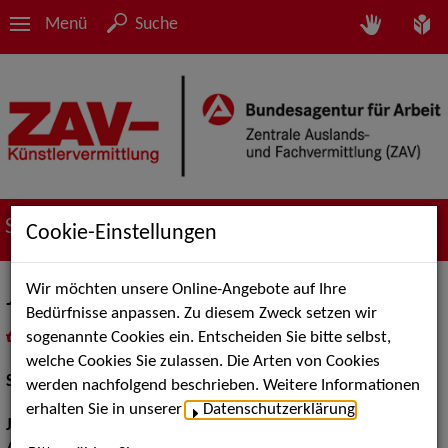
Menü
Suche
Suche nach Künstler*innen
Cookie-Einstellungen
Wir möchten unsere Online-Angebote auf Ihre
Jochen Ganser
Bedürfnisse anpassen. Zu diesem Zweck setzen wir
sogenannte Cookies ein. Entscheiden Sie bitte selbst,
in
Meine Merkliste
legen
als PDF speichern
welche Cookies Sie zulassen. Die Arten von Cookies
Schauspiel:
Film und TV, Bühne
werden nachfolgend beschrieben. Weitere Informationen
erhalten Sie in unserer
Datenschutzerklärung
.
Jahrgang:
1970