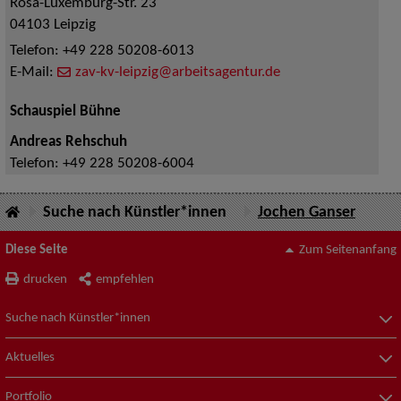
Rosa-Luxemburg-Str. 23
04103
Leipzig
Telefon:
+49 228 50208-6013
E-Mail:
zav-kv-leipzig@arbeitsagentur.de
Schauspiel Bühne
Andreas Rehschuh
Telefon:
+49 228 50208-6004
Suche nach Künstler*innen
Jochen Ganser
Diese Seite
Zum Seitenanfang
drucken
empfehlen
Suche nach Künstler*innen
Aktuelles
Portfolio