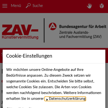
Menü
Suche
Suche nach Künstler*innen
Cookie-Einstellungen
Wir möchten unsere Online-Angebote auf Ihre
Nico Funken
Bedürfnisse anpassen. Zu diesem Zweck setzen wir
sogenannte Cookies ein. Entscheiden Sie bitte selbst,
in
Meine Merkliste
legen
als PDF speichern
welche Cookies Sie zulassen. Die Arten von Cookies
Schauspiel:
Bühne
werden nachfolgend beschrieben. Weitere Informationen
erhalten Sie in unserer
Datenschutzerklärung
.
Jahrgang:
1992