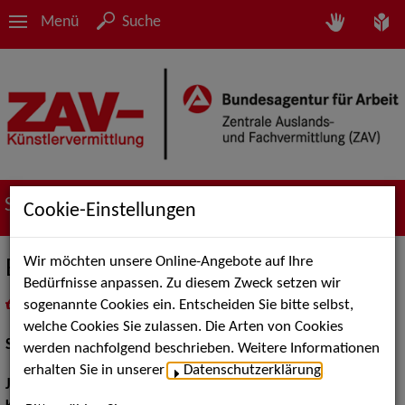
Menü
Suche
Suche nach Künstler*innen
Cookie-Einstellungen
Wir möchten unsere Online-Angebote auf Ihre
Birger Frehse
Bedürfnisse anpassen. Zu diesem Zweck setzen wir
sogenannte Cookies ein. Entscheiden Sie bitte selbst,
in
Meine Merkliste
legen
als PDF speichern
welche Cookies Sie zulassen. Die Arten von Cookies
Schauspiel:
Bühne
werden nachfolgend beschrieben. Weitere Informationen
erhalten Sie in unserer
Datenschutzerklärung
.
Jahrgang:
1983