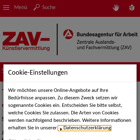
Menü
Suche
Suche nach Künstler*innen
Cookie-Einstellungen
Wir möchten unsere Online-Angebote auf Ihre
Thomas Franz
Bedürfnisse anpassen. Zu diesem Zweck setzen wir
sogenannte Cookies ein. Entscheiden Sie bitte selbst,
in
Meine Merkliste
legen
als PDF speichern
welche Cookies Sie zulassen. Die Arten von Cookies
Schauspiel:
Film und TV
werden nachfolgend beschrieben. Weitere Informationen
erhalten Sie in unserer
Datenschutzerklärung
.
Jahrgang:
1964