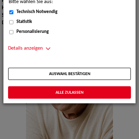
Körpergröße:
172 cm
Bitte wählen Sie aus:
Konfektionsgröße:
46 48
Technisch Notwendig
Sprachen:
Englisch
Statistik
Dialekte:
Fränkisch
Personalisierung
Details anzeigen
AUSWAHL BESTÄTIGEN
ALLE ZULASSEN