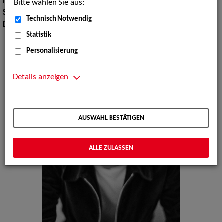
Körpergröße:
180 cm
Bitte wählen Sie aus:
Sprachen:
Deutsch, Englisch, Französisch, Spanisch
Technisch Notwendig
Dialekte:
Bayerisch, Österreichisch
Statistik
Personalisierung
Details anzeigen
AUSWAHL BESTÄTIGEN
ALLE ZULASSEN