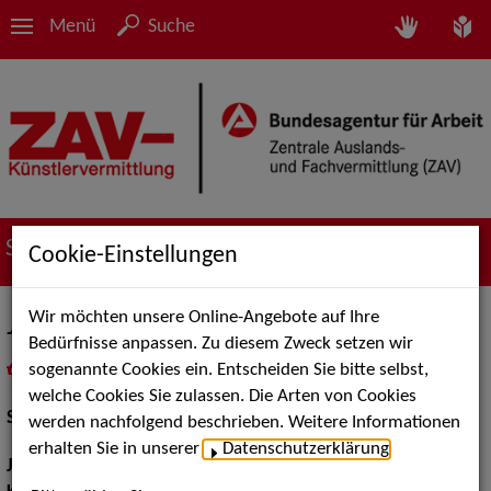
Menü
Suche
Suche nach Künstler*innen
Cookie-Einstellungen
Wir möchten unsere Online-Angebote auf Ihre
Julius Forster
Bedürfnisse anpassen. Zu diesem Zweck setzen wir
sogenannte Cookies ein. Entscheiden Sie bitte selbst,
in
Meine Merkliste
legen
als PDF speichern
welche Cookies Sie zulassen. Die Arten von Cookies
Schauspiel:
Bühne
werden nachfolgend beschrieben. Weitere Informationen
erhalten Sie in unserer
Datenschutzerklärung
.
Jahrgang:
1993