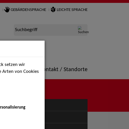
GEBÄRDENSPRACHE
LEICHTE SPRACHE
Suchbegriff
k setzen wir
ne
Portfolio
Kontakt / Standorte
ie Arten von Cookies
NÜ
rsonalisierung
uspiel - Bühne