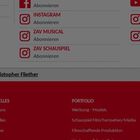
Abonnieren
INSTAGRAM
Abonnieren
ZAV MUSICAL
Abonnieren
ZAV SCHAUSPIEL
Abonnieren
istopher Fliether
LLES
PORTFOLIO
uns
Werbung - Models
les
Schauspiel Film/Fernsehen/Media
ne
Filmschaffende Produktion