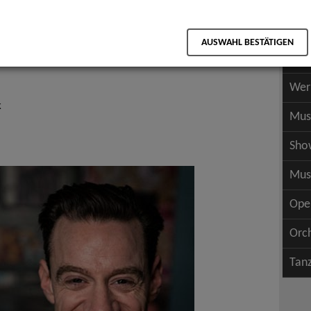
Scha
als PDF speichern
Scha
AUSWAHL BESTÄTIGEN
Wer
Wer
k
Mus
Sho
Mus
Ope
Orc
Tan