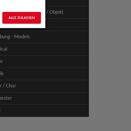
uspiel - Film / TV
uspiel - Figur / Puppe / Objekt
ALLE ZULASSEN
bung - Talents
bung - Models
ical
w
ik
r / Chor
hester
z