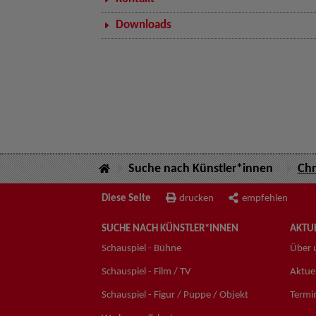
Downloads
Suche nach Künstler*innen
Chr
Diese Seite
drucken
empfehlen
SUCHE NACH KÜNSTLER*INNEN
AKTUE
Schauspiel - Bühne
Über 
Schauspiel - Film / TV
Aktuel
Schauspiel - Figur / Puppe / Objekt
Termi