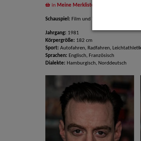
in
Meine Merkliste
legen
Schauspiel:
Film und TV
Jahrgang:
1981
Körpergröße:
182 cm
Sport:
Autofahren, Radfahren, Leichtathleti
Sprachen:
Englisch, Französisch
Dialekte:
Hamburgisch, Norddeutsch