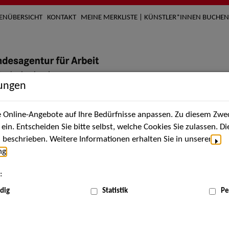
TENÜBERSICHT
KONTAKT
MEINE MERKLISTE | KÜNSTLER*INNEN BUCHEN
lungen
Online-Angebote auf Ihre Bedürfnisse anpassen. Zu diesem Zwec
nach Künstler*innen
Über uns
Aktuelles
Termi
in. Entscheiden Sie bitte selbst, welche Cookies Sie zulassen. D
beschrieben. Weitere Informationen erhalten Sie in unserer
ng
.
nnen
:
ME
dig
Statistik
Pe
Scha