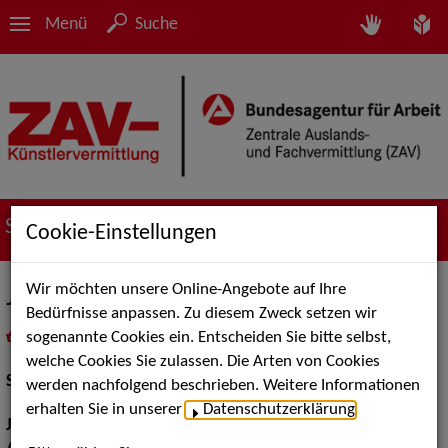
Menü
Suche
Suche nach Künstler*innen
Cookie-Einstellungen
Wir möchten unsere Online-Angebote auf Ihre
Jakob Maria Fecht
Bedürfnisse anpassen. Zu diesem Zweck setzen wir
sogenannte Cookies ein. Entscheiden Sie bitte selbst,
in
Meine Merkliste
legen
als PDF speichern
welche Cookies Sie zulassen. Die Arten von Cookies
Schauspiel:
Bühne, Film und TV
werden nachfolgend beschrieben. Weitere Informationen
erhalten Sie in unserer
Datenschutzerklärung
.
Jahrgang:
1997