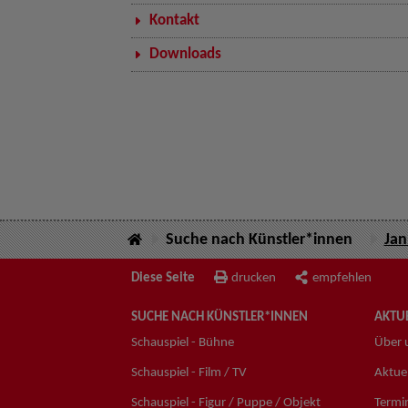
Kontakt
Downloads
Suche nach Künstler*innen
Jan
Diese Seite
drucken
empfehlen
SUCHE NACH KÜNSTLER*INNEN
AKTUE
Schauspiel - Bühne
Über 
Schauspiel - Film / TV
Aktuel
Schauspiel - Figur / Puppe / Objekt
Termi