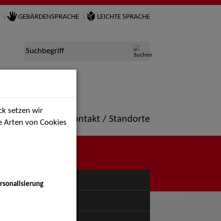
GEBÄRDENSPRACHE
LEICHTE SPRACHE
Suchbegriff
k setzen wir
ne
Portfolio
Kontakt / Standorte
ie Arten von Cookies
NÜ
rsonalisierung
uspiel - Bühne