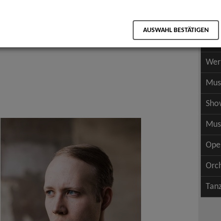
Scha
als PDF speichern
Scha
AUSWAHL BESTÄTIGEN
Wer
Wer
Mus
Sho
Mus
Ope
Orc
Tan