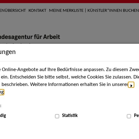
TENÜBERSICHT
KONTAKT
MEINE MERKLISTE | KÜNSTLER*INNEN BUCHEN
lungen
Online-Angebote auf Ihre Bedürfnisse anpassen. Zu diesem Zwec
nach Künstler*innen
Über uns
Aktuelles
Termi
in. Entscheiden Sie bitte selbst, welche Cookies Sie zulassen. D
beschrieben. Weitere Informationen erhalten Sie in unserer
ng
.
nnen
:
ME
dig
Statistik
Pe
Scha