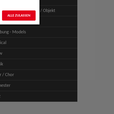
uspiel - Film / TV
uspiel - Figur / Puppe / Objekt
ALLE ZULASSEN
bung - Talents
bung - Models
ical
w
ik
r / Chor
hester
z