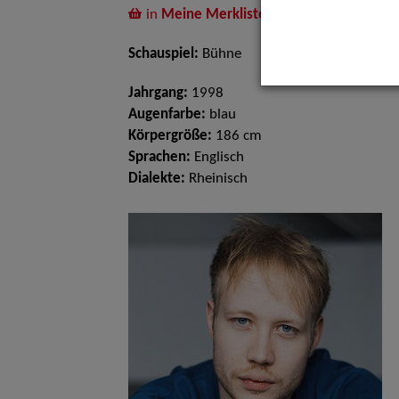
in
Meine Merkliste
legen
Schauspiel:
Bühne
Jahrgang:
1998
Augenfarbe:
blau
Körpergröße:
186 cm
Sprachen:
Englisch
Dialekte:
Rheinisch