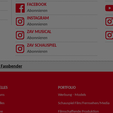
FACEBOOK
Abonnieren
INSTAGRAM
Abonnieren
ZAV MUSICAL
Abonnieren
ZAV SCHAUSPIEL
Abonnieren
 Fassbender
LLES
PORTFOLIO
uns
Werbung - Models
les
Schauspiel Film/Fernsehen/Media
ne
Filmschaffende Produktion