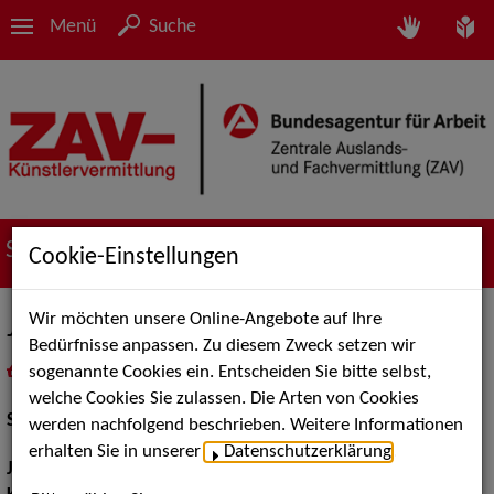
Menü
Suche
Suche nach Künstler*innen
Cookie-Einstellungen
Wir möchten unsere Online-Angebote auf Ihre
Jochen Fahr
Bedürfnisse anpassen. Zu diesem Zweck setzen wir
sogenannte Cookies ein. Entscheiden Sie bitte selbst,
in
Meine Merkliste
legen
als PDF speichern
welche Cookies Sie zulassen. Die Arten von Cookies
Schauspiel:
Film und TV
werden nachfolgend beschrieben. Weitere Informationen
erhalten Sie in unserer
Datenschutzerklärung
.
Jahrgang:
1963