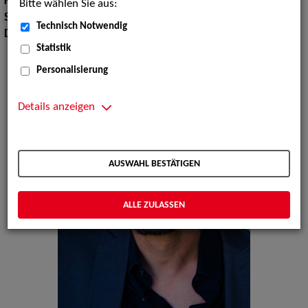
Körpergröße:
173 cm
Bitte wählen Sie aus:
Sprachen:
Deutsch, Englisch
Technisch Notwendig
Dialekte:
Berlinerisch, Sächsisch
Statistik
Personalisierung
Details anzeigen
AUSWAHL BESTÄTIGEN
ALLE ZULASSEN