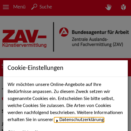
Menü
Suche
Suche nach Künstler*innen
Cookie-Einstellungen
Wir möchten unsere Online-Angebote auf Ihre
Jens Eulenberger
Bedürfnisse anpassen. Zu diesem Zweck setzen wir
sogenannte Cookies ein. Entscheiden Sie bitte selbst,
in
Meine Merkliste
legen
als PDF speichern
welche Cookies Sie zulassen. Die Arten von Cookies
Schauspiel:
Bühne
werden nachfolgend beschrieben. Weitere Informationen
erhalten Sie in unserer
Datenschutzerklärung
.
Jahrgang:
1973