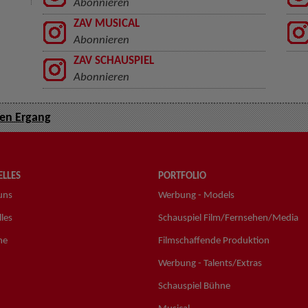
Abonnieren
ZAV MUSICAL
Abonnieren
ZAV SCHAUSPIEL
Abonnieren
en Ergang
LLES
PORTFOLIO
uns
Werbung - Models
les
Schauspiel Film/Fernsehen/Media
ne
Filmschaffende Produktion
Werbung - Talents/Extras
Schauspiel Bühne