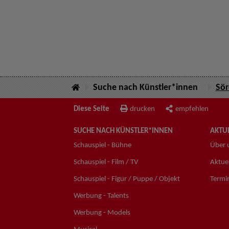
Suche nach Künstler*innen
Sör
Diese Seite
drucken
empfehlen
SUCHE NACH KÜNSTLER*INNEN
AKTUE
Schauspiel - Bühne
Über 
Schauspiel - Film / TV
Aktuel
Schauspiel - Figur / Puppe / Objekt
Termi
Werbung - Talents
Werbung - Models