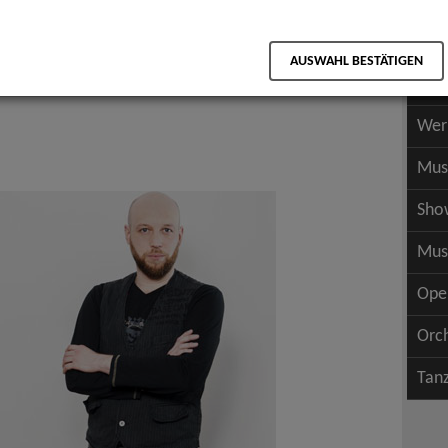
Scha
als PDF speichern
Scha
AUSWAHL BESTÄTIGEN
Wer
Wer
Mus
Sho
Mus
Ope
Orc
Tan