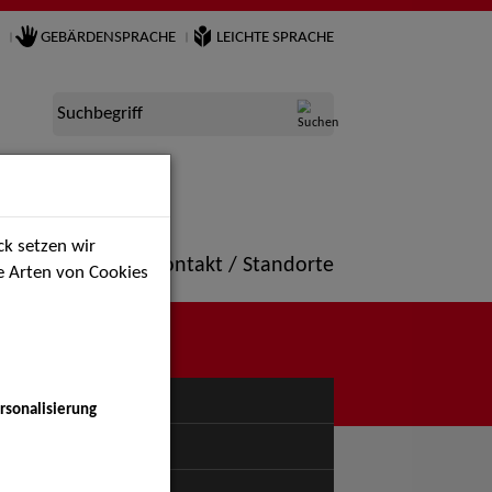
GEBÄRDENSPRACHE
LEICHTE SPRACHE
Suchbegriff
k setzen wir
ne
Portfolio
Kontakt / Standorte
ie Arten von Cookies
NÜ
rsonalisierung
uspiel - Bühne