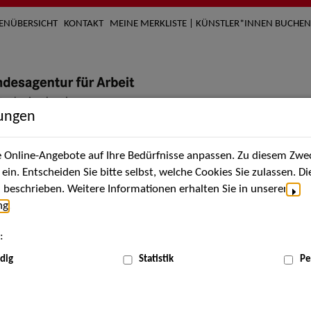
TENÜBERSICHT
KONTAKT
MEINE MERKLISTE | KÜNSTLER*INNEN BUCHEN
lungen
Online-Angebote auf Ihre Bedürfnisse anpassen. Zu diesem Zwec
nach Künstler*innen
Über uns
Aktuelles
Termi
in. Entscheiden Sie bitte selbst, welche Cookies Sie zulassen. D
beschrieben. Weitere Informationen erhalten Sie in unserer
ng
.
nnen
:
ME
dig
Statistik
Pe
Scha