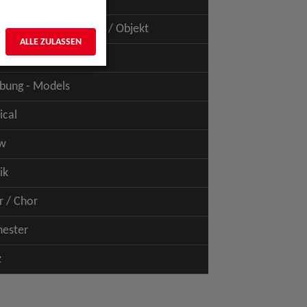
uspiel - Film / TV
uspiel - Figur / Puppe / Objekt
ALLE ZULASSEN
bung - Talents
bung - Models
ical
w
ik
r / Chor
hester
z