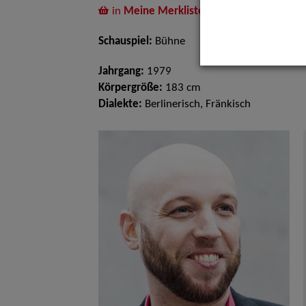
in
Meine Merkliste
legen
Schauspiel:
Bühne
Jahrgang:
1979
Körpergröße:
183 cm
Dialekte:
Berlinerisch, Fränkisch