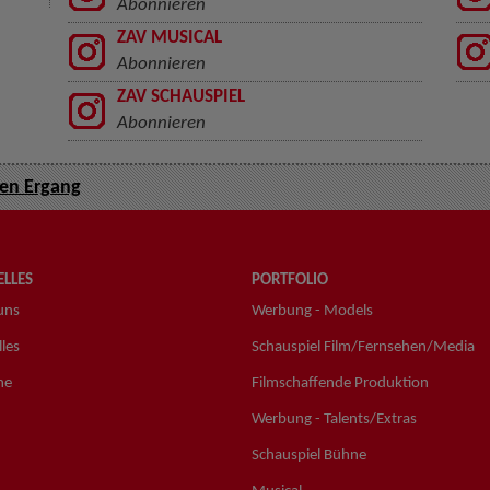
Abonnieren
ZAV MUSICAL
Abonnieren
ZAV SCHAUSPIEL
Abonnieren
en Ergang
LLES
PORTFOLIO
uns
Werbung - Models
les
Schauspiel Film/Fernsehen/Media
ne
Filmschaffende Produktion
Werbung - Talents/Extras
Schauspiel Bühne