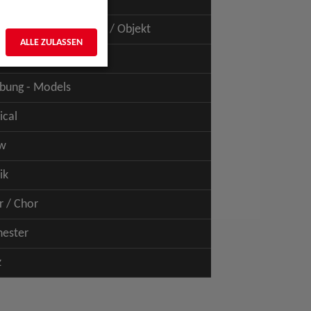
uspiel - Film / TV
uspiel - Figur / Puppe / Objekt
ALLE ZULASSEN
bung - Talents
bung - Models
ical
w
ik
r / Chor
hester
z