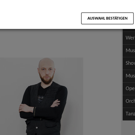
Scha
als PDF speichern
Scha
AUSWAHL BESTÄTIGEN
Wer
Wer
Mus
Sho
Mus
Ope
Orc
Tan