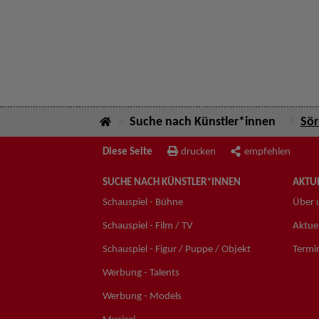
Suche nach Künstler*innen
Sör
Diese Seite
drucken
empfehlen
SUCHE NACH KÜNSTLER*INNEN
AKTUE
Schauspiel - Bühne
Über 
Schauspiel - Film / TV
Aktuel
Schauspiel - Figur / Puppe / Objekt
Termi
Werbung - Talents
Werbung - Models