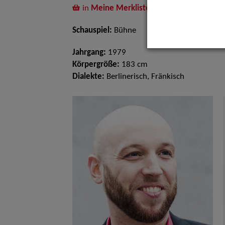
in
Meine Merkliste
legen
Schauspiel:
Bühne
Jahrgang:
1979
Körpergröße:
183 cm
Dialekte:
Berlinerisch, Fränkisch