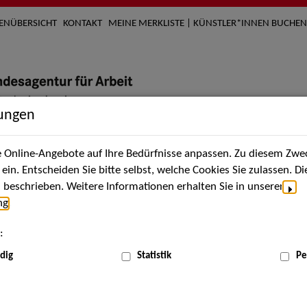
TENÜBERSICHT
KONTAKT
MEINE MERKLISTE | KÜNSTLER*INNEN BUCHEN
lungen
Online-Angebote auf Ihre Bedürfnisse anpassen. Zu diesem Zwec
nach Künstler*innen
Über uns
Aktuelles
Termi
in. Entscheiden Sie bitte selbst, welche Cookies Sie zulassen. D
beschrieben. Weitere Informationen erhalten Sie in unserer
ng
.
nnen
:
ME
dig
Statistik
Pe
Scha