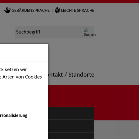
GEBÄRDENSPRACHE
LEICHTE SPRACHE
Suchbegriff
k setzen wir
ne
Portfolio
Kontakt / Standorte
ie Arten von Cookies
NÜ
rsonalisierung
uspiel - Bühne