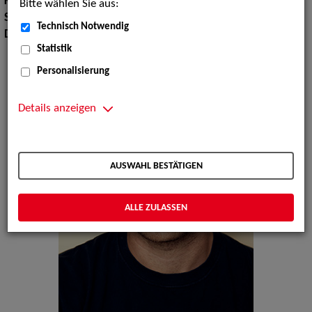
Körpergröße:
193 cm
Bitte wählen Sie aus:
Sprachen:
Englisch, Russisch, andere, Türkisch
Technisch Notwendig
Dialekte:
Schwäbisch
Statistik
Personalisierung
Details anzeigen
AUSWAHL BESTÄTIGEN
ALLE ZULASSEN