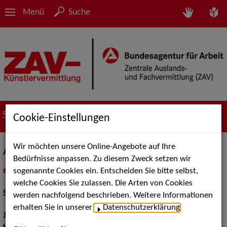
Menü
Suche
Suche nach Künstler*innen
Cookie-Einstellungen
Wir möchten unsere Online-Angebote auf Ihre
Aron Eichhorn
Bedürfnisse anpassen. Zu diesem Zweck setzen wir
sogenannte Cookies ein. Entscheiden Sie bitte selbst,
in
Meine Merkliste
legen
als PDF speichern
welche Cookies Sie zulassen. Die Arten von Cookies
Schauspiel:
Bühne
werden nachfolgend beschrieben. Weitere Informationen
erhalten Sie in unserer
Datenschutzerklärung
.
Jahrgang:
1997