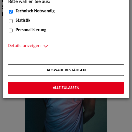
Körpergröße:
179 cm
Bitte wählen Sie aus:
Sprachen:
Englisch
Technisch Notwendig
Dialekte:
Berlinerisch
Statistik
Personalisierung
Details anzeigen
AUSWAHL BESTÄTIGEN
ALLE ZULASSEN