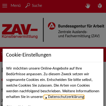
Menü
Suche
Suche nach Künstler*innen
Cookie-Einstellungen
Wir möchten unsere Online-Angebote auf Ihre
Nico Ehrenteit
Bedürfnisse anpassen. Zu diesem Zweck setzen wir
sogenannte Cookies ein. Entscheiden Sie bitte selbst,
in
Meine Merkliste
legen
als PDF speichern
welche Cookies Sie zulassen. Die Arten von Cookies
Schauspiel:
Bühne
werden nachfolgend beschrieben. Weitere Informationen
erhalten Sie in unserer
Datenschutzerklärung
.
Jahrgang:
1989