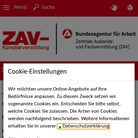
Menü
Suche
Suche nach Künstler*innen
Cookie-Einstellungen
Wir möchten unsere Online-Angebote auf Ihre
Joshua Miro Ebsen
Bedürfnisse anpassen. Zu diesem Zweck setzen wir
sogenannte Cookies ein. Entscheiden Sie bitte selbst,
in
Meine Merkliste
legen
als PDF speichern
welche Cookies Sie zulassen. Die Arten von Cookies
Schauspiel:
Bühne, Film und TV
werden nachfolgend beschrieben. Weitere Informationen
erhalten Sie in unserer
Datenschutzerklärung
.
Jahrgang:
1994