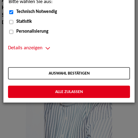
Augenfarbe:
blau-grau
Bitte wählen Sie aus:
Körpergröße:
182 cm
Technisch Notwendig
Sprachen:
Englisch
Statistik
Dialekte:
Badisch, Berlinerisch, Norddeutsch
Personalisierung
Details anzeigen
AUSWAHL BESTÄTIGEN
ALLE ZULASSEN