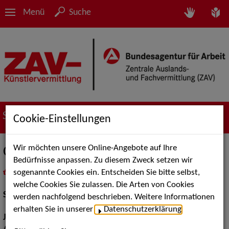
Menü
Suche
Suche nach Künstler*innen
Cookie-Einstellungen
Wir möchten unsere Online-Angebote auf Ihre
Carlo Sylvester Duer
Bedürfnisse anpassen. Zu diesem Zweck setzen wir
sogenannte Cookies ein. Entscheiden Sie bitte selbst,
in
Meine Merkliste
legen
als PDF speichern
welche Cookies Sie zulassen. Die Arten von Cookies
Schauspiel:
Film und TV
werden nachfolgend beschrieben. Weitere Informationen
erhalten Sie in unserer
Datenschutzerklärung
.
Jahrgang:
1994