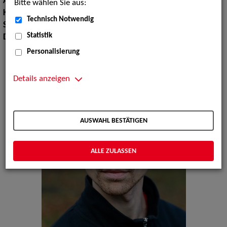
Augenfarbe:
blau-grün
Bitte wählen Sie aus:
Körpergröße:
181 cm
Technisch Notwendig
Sprachen:
Englisch, Französisch
Statistik
Dialekte:
Bayerisch, Berlinerisch
Personalisierung
Details anzeigen
AUSWAHL BESTÄTIGEN
ALLE ZULASSEN