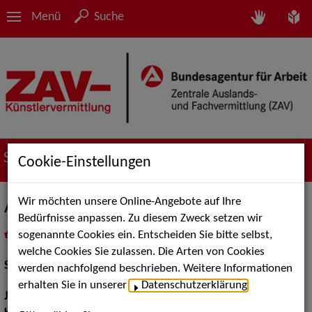
Menü
Suche
Suche nach Künstler*innen
Cookie-Einstellungen
Wir möchten unsere Online-Angebote auf Ihre
Armin Dillenberger
Bedürfnisse anpassen. Zu diesem Zweck setzen wir
sogenannte Cookies ein. Entscheiden Sie bitte selbst,
in
Meine Merkliste
legen
als PDF speichern
welche Cookies Sie zulassen. Die Arten von Cookies
Schauspiel:
Bühne
werden nachfolgend beschrieben. Weitere Informationen
erhalten Sie in unserer
Datenschutzerklärung
.
Jahrgang:
1957