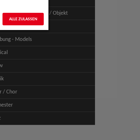
uspiel - Film / TV
uspiel - Figur / Puppe / Objekt
ALLE ZULASSEN
bung - Talents
bung - Models
ical
w
ik
r / Chor
hester
z