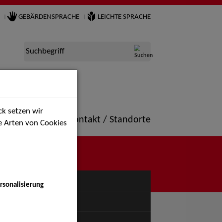
GEBÄRDENSPRACHE
LEICHTE SPRACHE
Suchbegriff
k setzen wir
ne
Portfolio
Kontakt / Standorte
ie Arten von Cookies
NÜ
rsonalisierung
uspiel - Bühne