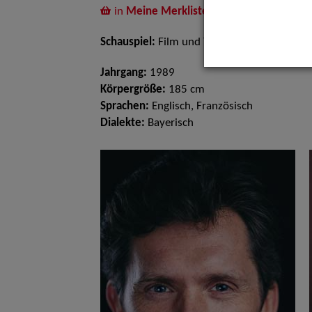
in
Meine Merkliste
legen
Schauspiel:
Film und TV
Jahrgang:
1989
Körpergröße:
185 cm
Sprachen:
Englisch, Französisch
Dialekte:
Bayerisch