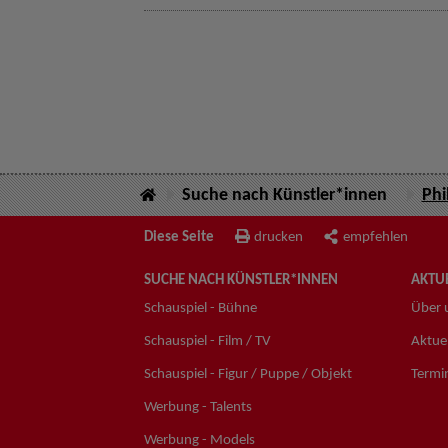
Suche nach Künstler*innen
Phi
Diese Seite
drucken
empfehlen
SUCHE NACH KÜNSTLER*INNEN
AKTUE
Schauspiel - Bühne
Über 
Schauspiel - Film / TV
Aktuel
Schauspiel - Figur / Puppe / Objekt
Termi
Werbung - Talents
Werbung - Models