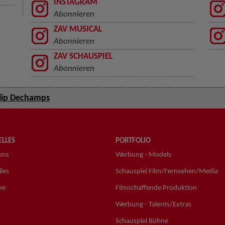
INSTAGRAM
Abonnieren
ZAV MUSICAL
Abonnieren
ZAV SCHAUSPIEL
Abonnieren
lip Dechamps
LLES
PORTFOLIO
uns
Werbung - Models
les
Schauspiel Film/Fernsehen/Media
ne
Filmschaffende Produktion
Werbung - Talents/Extras
Schauspiel Bühne