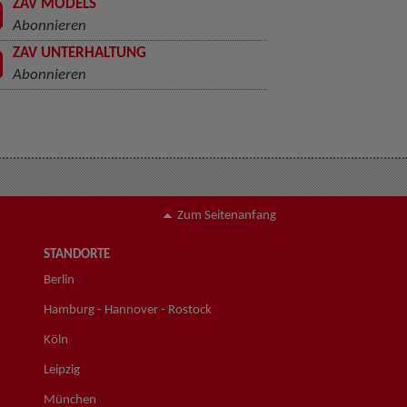
ZAV MODELS
Abonnieren
ZAV UNTERHALTUNG
Abonnieren
Zum Seitenanfang
STANDORTE
Berlin
Hamburg - Hannover - Rostock
Köln
Leipzig
München