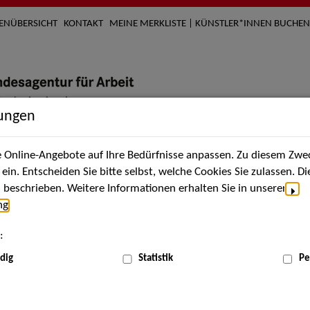
TENÜBERSICHT
KONTAKT
MEINE MERKLISTE | KÜNSTLER*INNEN BUCHEN
lungen
Online-Angebote auf Ihre Bedürfnisse anpassen. Zu diesem Zwec
nach Künstler*innen
Über uns
Aktuelles
Termi
in. Entscheiden Sie bitte selbst, welche Cookies Sie zulassen. D
beschrieben. Weitere Informationen erhalten Sie in unserer
ng
.
nnen
:
ME
dig
Statistik
Pe
Scha