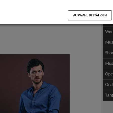
Scha
als PDF speichern
Scha
AUSWAHL BESTÄTIGEN
Wer
Wer
Mus
Sho
Mus
Ope
Orc
Tan