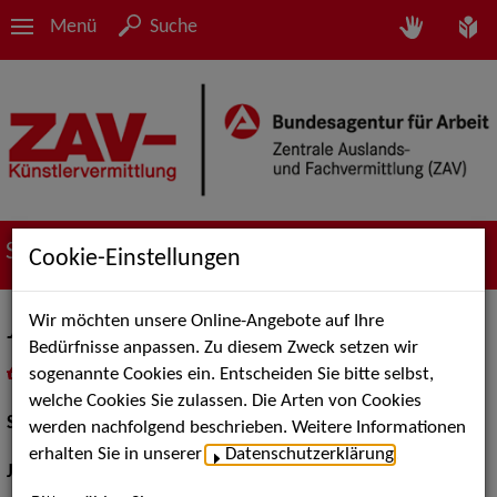
Menü
Suche
Suche nach Künstler*innen
Cookie-Einstellungen
Wir möchten unsere Online-Angebote auf Ihre
Julius Christodulow
Bedürfnisse anpassen. Zu diesem Zweck setzen wir
sogenannte Cookies ein. Entscheiden Sie bitte selbst,
in
Meine Merkliste
legen
als PDF speichern
welche Cookies Sie zulassen. Die Arten von Cookies
Schauspiel:
Bühne
werden nachfolgend beschrieben. Weitere Informationen
erhalten Sie in unserer
Datenschutzerklärung
.
Jahrgang:
1997