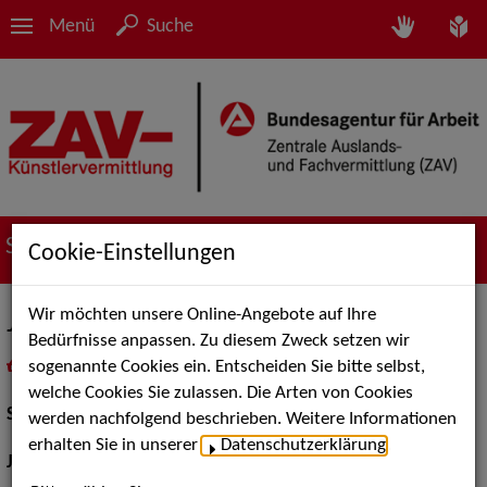
Menü
Suche
Suche nach Künstler*innen
Cookie-Einstellungen
Wir möchten unsere Online-Angebote auf Ihre
Julius Christodulow
Bedürfnisse anpassen. Zu diesem Zweck setzen wir
sogenannte Cookies ein. Entscheiden Sie bitte selbst,
in
Meine Merkliste
legen
als PDF speichern
welche Cookies Sie zulassen. Die Arten von Cookies
Schauspiel:
Bühne
werden nachfolgend beschrieben. Weitere Informationen
erhalten Sie in unserer
Datenschutzerklärung
.
Jahrgang:
1997