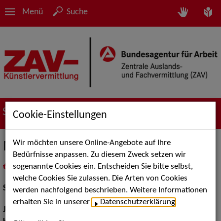
Menü
Suche
Suche nach Künstler*innen
Cookie-Einstellungen
Wir möchten unsere Online-Angebote auf Ihre
Michele Chiazza
Bedürfnisse anpassen. Zu diesem Zweck setzen wir
sogenannte Cookies ein. Entscheiden Sie bitte selbst,
in
Meine Merkliste
legen
als PDF speichern
welche Cookies Sie zulassen. Die Arten von Cookies
Schauspiel:
Film und TV
werden nachfolgend beschrieben. Weitere Informationen
erhalten Sie in unserer
Datenschutzerklärung
.
Jahrgang:
1993