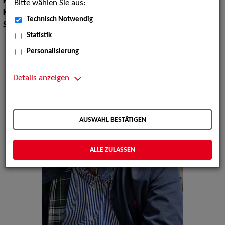
Körpergröße:
173 cm
Bitte wählen Sie aus:
Konfektionsgröße:
48
Technisch Notwendig
Sprachen:
Deutsch, Italienisch
Statistik
Personalisierung
Details anzeigen
AUSWAHL BESTÄTIGEN
ALLE ZULASSEN