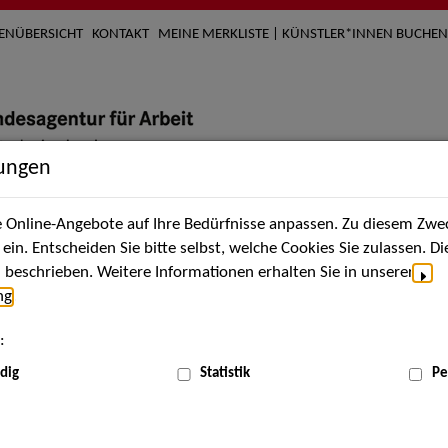
TENÜBERSICHT
KONTAKT
MEINE MERKLISTE | KÜNSTLER*INNEN BUCHEN
lungen
Online-Angebote auf Ihre Bedürfnisse anpassen. Zu diesem Zwec
nach Künstler*innen
Über uns
Aktuelles
Termi
in. Entscheiden Sie bitte selbst, welche Cookies Sie zulassen. D
beschrieben. Weitere Informationen erhalten Sie in unserer
ng
.
nnen
:
ME
dig
Statistik
Pe
Scha