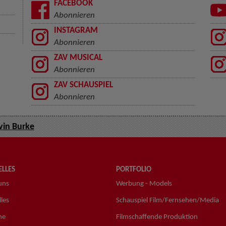
FACEBOOK
Abonnieren
INSTAGRAM
Abonnieren
ZAV MUSICAL
Abonnieren
ZAV SCHAUSPIEL
Abonnieren
vin Burke
LLES
PORTFOLIO
uns
Werbung - Models
les
Schauspiel Film/Fernsehen/Media
ne
Filmschaffende Produktion