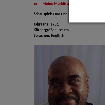
in
Meine Merkliste
legen
Schauspiel:
Film und TV
Jahrgang:
1951
Körpergröße:
189 cm
Sprachen:
Englisch