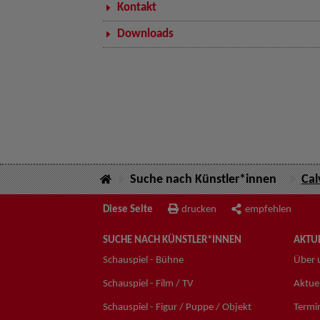
Kontakt
Downloads
Suche nach Künstler*innen
Cal
Diese Seite
drucken
empfehlen
SUCHE NACH KÜNSTLER*INNEN
AKTUE
Schauspiel - Bühne
Über 
Schauspiel - Film / TV
Aktuel
Schauspiel - Figur / Puppe / Objekt
Termi