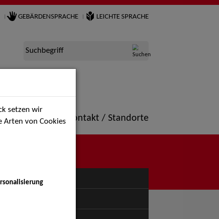
GEBÄRDENSPRACHE
LEICHTE SPRACHE
Suchbegriff
k setzen wir
ne
Portfolio
Kontakt / Standorte
ie Arten von Cookies
NÜ
rsonalisierung
uspiel - Bühne