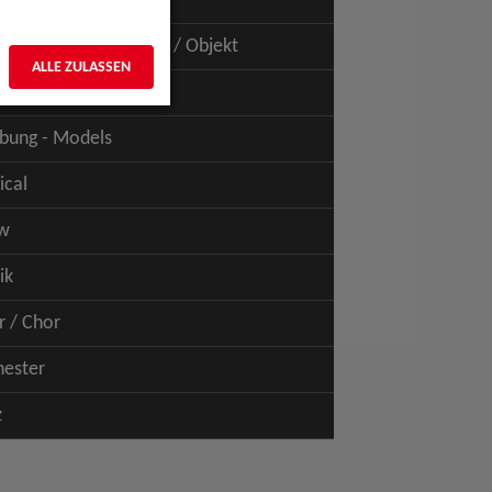
uspiel - Film / TV
uspiel - Figur / Puppe / Objekt
ALLE ZULASSEN
bung - Talents
bung - Models
ical
w
ik
r / Chor
hester
z