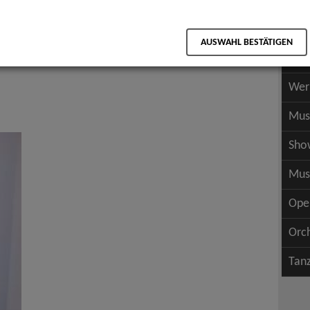
Scha
als PDF speichern
Scha
AUSWAHL BESTÄTIGEN
Wer
Wer
Mus
Sho
Mus
Ope
Orc
Tan