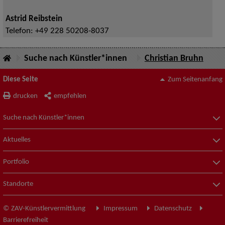
Astrid Reibstein
Telefon:
+49 228 50208-8037
Suche nach Künstler*innen
Christian Bruhn
Diese Seite
Zum Seitenanfang
drucken
empfehlen
Suche nach Künstler*innen
Aktuelles
Portfolio
Standorte
© ZAV-Künstlervermittlung
Impressum
Datenschutz
Barrierefreiheit