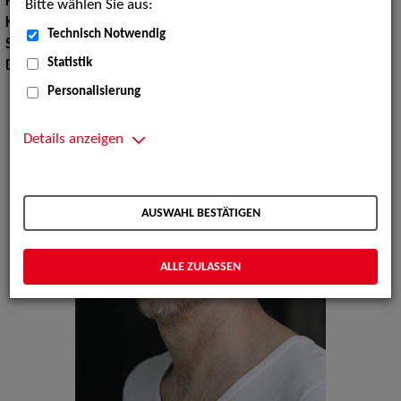
Körpergröße:
180 cm
Bitte wählen Sie aus:
Konfektionsgröße:
50
Technisch Notwendig
Sprachen:
Englisch, Französisch
Statistik
Dialekte:
Hamburgisch
Personalisierung
Details anzeigen
AUSWAHL BESTÄTIGEN
ALLE ZULASSEN