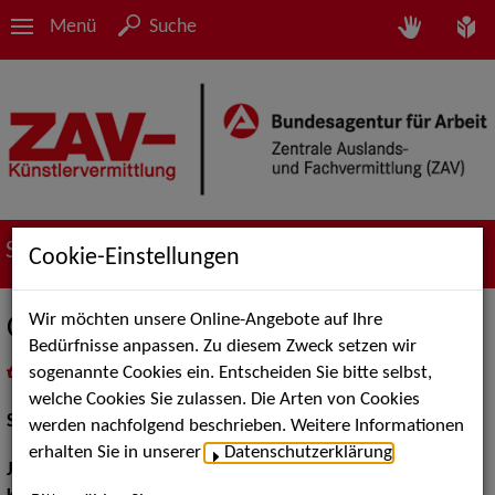
Menü
Suche
Suche nach Künstler*innen
Cookie-Einstellungen
Wir möchten unsere Online-Angebote auf Ihre
Christian Bruhn
Bedürfnisse anpassen. Zu diesem Zweck setzen wir
sogenannte Cookies ein. Entscheiden Sie bitte selbst,
in
Meine Merkliste
legen
als PDF speichern
welche Cookies Sie zulassen. Die Arten von Cookies
Schauspiel:
Film und TV, Bühne
werden nachfolgend beschrieben. Weitere Informationen
erhalten Sie in unserer
Datenschutzerklärung
.
Jahrgang:
1967