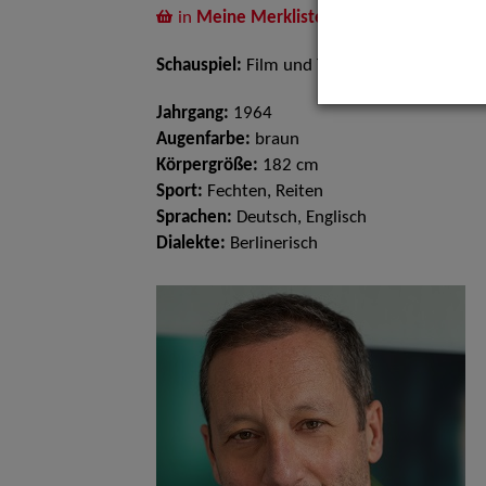
in
Meine Merkliste
legen
Schauspiel:
Film und TV
Jahrgang:
1964
Augenfarbe:
braun
Körpergröße:
182 cm
Sport:
Fechten, Reiten
Sprachen:
Deutsch, Englisch
Dialekte:
Berlinerisch