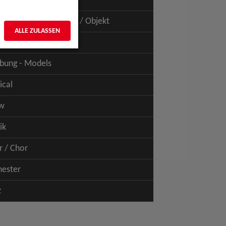
uspiel - Film / TV
uspiel - Figur / Puppe / Objekt
ALLE ZULASSEN
bung - Talents
bung - Models
ical
w
ik
r / Chor
hester
z