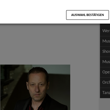
Scha
als PDF speichern
Scha
AUSWAHL BESTÄTIGEN
Wer
Wer
Mus
Sho
Mus
Ope
Orc
Tan