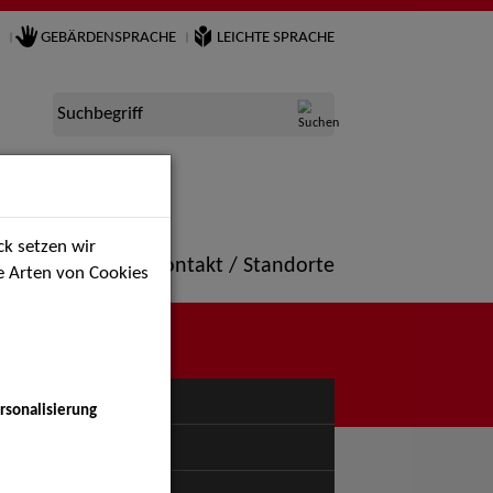
GEBÄRDENSPRACHE
LEICHTE SPRACHE
Suchbegriff
k setzen wir
ne
Portfolio
Kontakt / Standorte
ie Arten von Cookies
NÜ
rsonalisierung
uspiel - Bühne