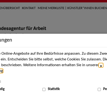
TENÜBERSICHT
KONTAKT
MEINE MERKLISTE | KÜNSTLER*INNEN BUCHEN
lungen
Online-Angebote auf Ihre Bedürfnisse anpassen. Zu diesem Zwec
nach Künstler*innen
Über uns
Aktuelles
Termi
in. Entscheiden Sie bitte selbst, welche Cookies Sie zulassen. D
beschrieben. Weitere Informationen erhalten Sie in unserer
ng
.
nnen
:
ME
dig
Statistik
Pe
Scha